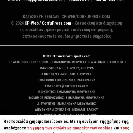
ΚΑΤΑΣΚΕΥΗ ΣΕΛΙΔΑΣ: CP-WEB/CORFUPRESS.COM
© 2024
CP-Web / CorfuPress.com
- Κατασκευή και διαχείριση
ιστοσελίδων, ηλεκτρονική και έντυπη ενημέρωση,
οπτικοακουστικές και διαφημιστικές υπηρεσίες
WEBSITE: www.corfusports.com
C.P.WEB-CORFUPRESS.COM - ΕΜΜΑΝΟΥΗΛ ΜΕΘΥΜΑΚΗΣ // ΑΤΟΜΙΚΗ ΕΠΙΧΕΙΡΗΣΗ
MANTZAΡΟΥ 6 - T.K. 49132, ΚΕΡΚΥΡΑ
ΑΦΜ: 107115640 - ΔΟΥ ΚΕΡΚΥΡΑΣ
ΤΗΛΕΦΩΝΟ ΕΠΙΚΟΙΝΩΝΙΑΣ: 2661026992
EMAIL: info@corfupress.com
ΙΔΙΟΚΤΗΤΗΣ: EMMANOYΗΛ ΜΕΘΥΜΑΚΗΣ
ΝΟΜΙΜΟΣ ΕΚΠΡΟΣΩΠΟΣ: EMMANOYΗΛ ΜΕΘΥΜΑΚΗΣ
ΔΙΕΥΘΥΝΤΗΣ: EMMANOYΗΛ ΜΕΘΥΜΑΚΗΣ
ΔΙΕΥΘΥΝΤΡΙΑ ΣΥΝΤΑΞΗΣ: ΝΙΚΟΛΑΪΣ ΒΛΑΧΟΥ
ΔΙΑΧΕΙΡΙΣΤΗΣ: EMMANOYΗΛ ΜΕΘΥΜΑΚΗΣ
Η ιστοσελίδα χρησιμοποιεί cookies. Με τη συνέχιση της χρήσης της,
ΔΙΚΑΙΟΥΧΟΣ DOMAIN: ΕΜΜΑΝΟΥΗΛ ΜΕΘΥΜΑΚΗΣ
αποδέχεστε
τη χρήση των απολύτως απαραίτητων cookies
και
τους