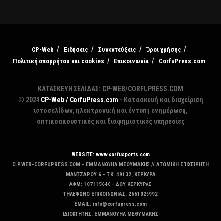
CP-Web
Ειδήσεις
Συνεντεύξεις
Όροι χρήσης
Πολιτική απορρήτου και cookies
Επικοινωνία
CorfuPress.com
ΚΑΤΑΣΚΕΥΗ ΣΕΛΙΔΑΣ: CP-WEB/CORFUPRESS.COM
© 2024
CP-Web / CorfuPress.com
- Κατασκευή και διαχείριση
ιστοσελίδων, ηλεκτρονική και έντυπη ενημέρωση,
οπτικοακουστικές και διαφημιστικές υπηρεσίες
WEBSITE: www.corfusports.com
C.P.WEB-CORFUPRESS.COM - ΕΜΜΑΝΟΥΗΛ ΜΕΘΥΜΑΚΗΣ // ΑΤΟΜΙΚΗ ΕΠΙΧΕΙΡΗΣΗ
MANTZAΡΟΥ 6 - T.K. 49132, ΚΕΡΚΥΡΑ
ΑΦΜ: 107115640 - ΔΟΥ ΚΕΡΚΥΡΑΣ
ΤΗΛΕΦΩΝΟ ΕΠΙΚΟΙΝΩΝΙΑΣ: 2661026992
EMAIL: info@corfupress.com
ΙΔΙΟΚΤΗΤΗΣ: EMMANOYΗΛ ΜΕΘΥΜΑΚΗΣ