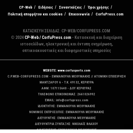
CP-Web
Ειδήσεις
Συνεντεύξεις
Όροι χρήσης
Πολιτική απορρήτου και cookies
Επικοινωνία
CorfuPress.com
ΚΑΤΑΣΚΕΥΗ ΣΕΛΙΔΑΣ: CP-WEB/CORFUPRESS.COM
© 2024
CP-Web / CorfuPress.com
- Κατασκευή και διαχείριση
ιστοσελίδων, ηλεκτρονική και έντυπη ενημέρωση,
οπτικοακουστικές και διαφημιστικές υπηρεσίες
WEBSITE: www.corfusports.com
C.P.WEB-CORFUPRESS.COM - ΕΜΜΑΝΟΥΗΛ ΜΕΘΥΜΑΚΗΣ // ΑΤΟΜΙΚΗ ΕΠΙΧΕΙΡΗΣΗ
MANTZAΡΟΥ 6 - T.K. 49132, ΚΕΡΚΥΡΑ
ΑΦΜ: 107115640 - ΔΟΥ ΚΕΡΚΥΡΑΣ
ΤΗΛΕΦΩΝΟ ΕΠΙΚΟΙΝΩΝΙΑΣ: 2661026992
EMAIL: info@corfupress.com
ΙΔΙΟΚΤΗΤΗΣ: EMMANOYΗΛ ΜΕΘΥΜΑΚΗΣ
ΝΟΜΙΜΟΣ ΕΚΠΡΟΣΩΠΟΣ: EMMANOYΗΛ ΜΕΘΥΜΑΚΗΣ
ΔΙΕΥΘΥΝΤΗΣ: EMMANOYΗΛ ΜΕΘΥΜΑΚΗΣ
ΔΙΕΥΘΥΝΤΡΙΑ ΣΥΝΤΑΞΗΣ: ΝΙΚΟΛΑΪΣ ΒΛΑΧΟΥ
ΔΙΑΧΕΙΡΙΣΤΗΣ: EMMANOYΗΛ ΜΕΘΥΜΑΚΗΣ