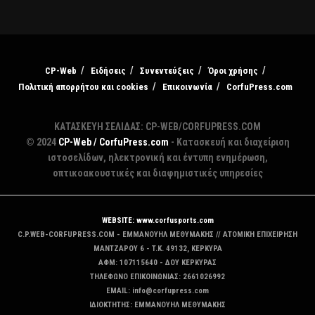
CP-Web
Ειδήσεις
Συνεντεύξεις
Όροι χρήσης
Πολιτική απορρήτου και cookies
Επικοινωνία
CorfuPress.com
ΚΑΤΑΣΚΕΥΗ ΣΕΛΙΔΑΣ: CP-WEB/CORFUPRESS.COM
© 2024
CP-Web / CorfuPress.com
- Κατασκευή και διαχείριση
ιστοσελίδων, ηλεκτρονική και έντυπη ενημέρωση,
οπτικοακουστικές και διαφημιστικές υπηρεσίες
WEBSITE: www.corfusports.com
C.P.WEB-CORFUPRESS.COM - ΕΜΜΑΝΟΥΗΛ ΜΕΘΥΜΑΚΗΣ // ΑΤΟΜΙΚΗ ΕΠΙΧΕΙΡΗΣΗ
MANTZAΡΟΥ 6 - T.K. 49132, ΚΕΡΚΥΡΑ
ΑΦΜ: 107115640 - ΔΟΥ ΚΕΡΚΥΡΑΣ
ΤΗΛΕΦΩΝΟ ΕΠΙΚΟΙΝΩΝΙΑΣ: 2661026992
EMAIL: info@corfupress.com
ΙΔΙΟΚΤΗΤΗΣ: EMMANOYΗΛ ΜΕΘΥΜΑΚΗΣ