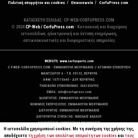
Πολιτική απορρήτου και cookies
Επικοινωνία
CorfuPress.com
ΚΑΤΑΣΚΕΥΗ ΣΕΛΙΔΑΣ: CP-WEB/CORFUPRESS.COM
© 2024
CP-Web / CorfuPress.com
- Κατασκευή και διαχείριση
ιστοσελίδων, ηλεκτρονική και έντυπη ενημέρωση,
οπτικοακουστικές και διαφημιστικές υπηρεσίες
WEBSITE: www.corfusports.com
C.P.WEB-CORFUPRESS.COM - ΕΜΜΑΝΟΥΗΛ ΜΕΘΥΜΑΚΗΣ // ΑΤΟΜΙΚΗ ΕΠΙΧΕΙΡΗΣΗ
MANTZAΡΟΥ 6 - T.K. 49132, ΚΕΡΚΥΡΑ
ΑΦΜ: 107115640 - ΔΟΥ ΚΕΡΚΥΡΑΣ
ΤΗΛΕΦΩΝΟ ΕΠΙΚΟΙΝΩΝΙΑΣ: 2661026992
EMAIL: info@corfupress.com
ΙΔΙΟΚΤΗΤΗΣ: EMMANOYΗΛ ΜΕΘΥΜΑΚΗΣ
ΝΟΜΙΜΟΣ ΕΚΠΡΟΣΩΠΟΣ: EMMANOYΗΛ ΜΕΘΥΜΑΚΗΣ
ΔΙΕΥΘΥΝΤΗΣ: EMMANOYΗΛ ΜΕΘΥΜΑΚΗΣ
ΔΙΕΥΘΥΝΤΡΙΑ ΣΥΝΤΑΞΗΣ: ΝΙΚΟΛΑΪΣ ΒΛΑΧΟΥ
ΔΙΑΧΕΙΡΙΣΤΗΣ: EMMANOYΗΛ ΜΕΘΥΜΑΚΗΣ
Η ιστοσελίδα χρησιμοποιεί cookies. Με τη συνέχιση της χρήσης της,
ΔΙΚΑΙΟΥΧΟΣ DOMAIN: ΕΜΜΑΝΟΥΗΛ ΜΕΘΥΜΑΚΗΣ
αποδέχεστε
τη χρήση των απολύτως απαραίτητων cookies
και
τους