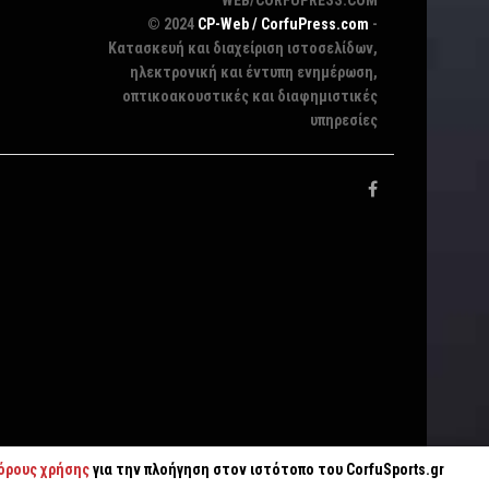
WEB/CORFUPRESS.COM
© 2024
CP-Web / CorfuPress.com
-
Κατασκευή και διαχείριση ιστοσελίδων,
ηλεκτρονική και έντυπη ενημέρωση,
οπτικοακουστικές και διαφημιστικές
υπηρεσίες
όρους χρήσης
για την πλοήγηση στον ιστότοπο του CorfuSports.gr