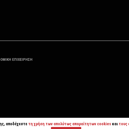
ΤΟΜΙΚΗ ΕΠΙΧΕΙΡΗΣΗ
της, αποδέχεστε
τη χρήση των απολύτως απαραίτητων cookies
και
τους 