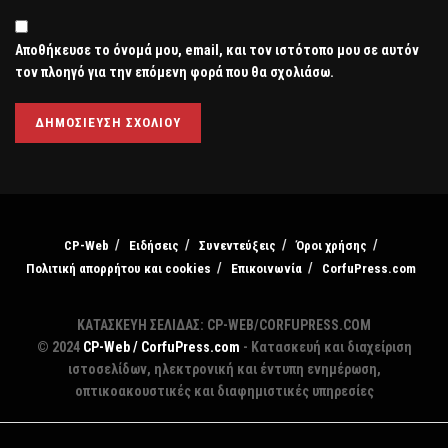
Αποθήκευσε το όνομά μου, email, και τον ιστότοπο μου σε αυτόν
τον πλοηγό για την επόμενη φορά που θα σχολιάσω.
CP-Web
Ειδήσεις
Συνεντεύξεις
Όροι χρήσης
Πολιτική απορρήτου και cookies
Επικοινωνία
CorfuPress.com
ΚΑΤΑΣΚΕΥΗ ΣΕΛΙΔΑΣ: CP-WEB/CORFUPRESS.COM
© 2024
CP-Web / CorfuPress.com
- Κατασκευή και διαχείριση
ιστοσελίδων, ηλεκτρονική και έντυπη ενημέρωση,
οπτικοακουστικές και διαφημιστικές υπηρεσίες