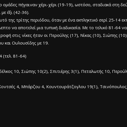
ο ομάδες πήγαιναν χέρι-χέρι (19-19), ωστόσο, σταδιακά στη δε
ε έξι (42-36).
τό της τρίτης περιόδου, όταν με ένα εκπληκτικό σερί 25-14 ε
λεπτο να αποτελεί μια τυπική διαδικασία. Με το τελικό 81-64 
φή στις νίκες ήταν οι Περούλης (17), Νίκας (10), Σιώπης (10)
υ και Ουλουσίδης με 19.
4 (τελ. 81-64)
δέλκος 10, Σιώπης 10(2), Σπιτιέρης 3(1), Πεταλωτής 10, Περούλ
Κοντσές 4, Μπάρζου 4, Κουντουράτζογλου 19(1), Τσινόπουλος 