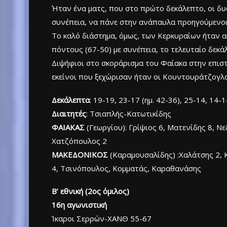
Ήταν ένα ματς, που στο πρώτο δεκάλεπτο, οι δυ
συνέπεια, να πάνε στην ανάπαυλα προηγούμενοι μ
Το καλό διάστημα, όμως, των Κερκυραίων ήταν αυ
πόντους (67-50) με συνέπεια, το τελευταίο δεκά
Διψήφιοι στο σκοράρισμα του Φαίακα στην επιστρο
εκείνοι που ξεχώρισαν ήταν οι Κουντουράτζογλο
Δεκάλεπτα
: 19-19, 23-17 (ημ. 42-36), 25-14, 14-1
Διαιτητές
: Τσιαπλής-Κατωτικίδης
ΦΑΙΑΚΑΣ
(Γεωργίου): Γρίψιος 6, Ματενίδης 8, Νε
Χατζόπουλος 2
ΜΑΚΕΔΟΝΙΚΟΣ
(Καραμουσαλίδης) :Χαλάτσης 2, 
4, Τσινόπουλος, Κομματάς, Καραθανάσης
Β’ εθνική (2ος όμιλος)
16η αγωνιστική
Ίκαροι Σερρών-ΧΑΝΘ 55-67