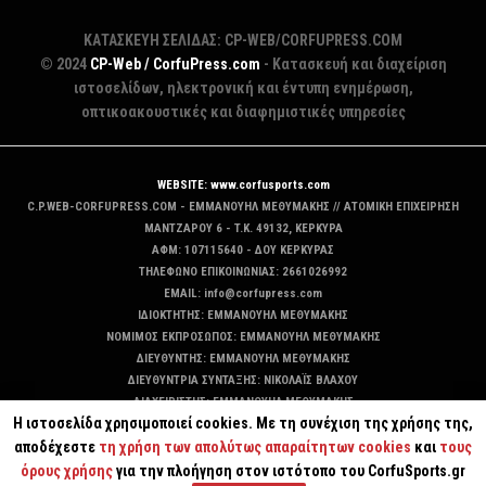
ΚΑΤΑΣΚΕΥΗ ΣΕΛΙΔΑΣ: CP-WEB/CORFUPRESS.COM
© 2024
CP-Web / CorfuPress.com
- Κατασκευή και διαχείριση
ιστοσελίδων, ηλεκτρονική και έντυπη ενημέρωση,
οπτικοακουστικές και διαφημιστικές υπηρεσίες
WEBSITE: www.corfusports.com
C.P.WEB-CORFUPRESS.COM - ΕΜΜΑΝΟΥΗΛ ΜΕΘΥΜΑΚΗΣ // ΑΤΟΜΙΚΗ ΕΠΙΧΕΙΡΗΣΗ
MANTZAΡΟΥ 6 - T.K. 49132, ΚΕΡΚΥΡΑ
ΑΦΜ: 107115640 - ΔΟΥ ΚΕΡΚΥΡΑΣ
ΤΗΛΕΦΩΝΟ ΕΠΙΚΟΙΝΩΝΙΑΣ: 2661026992
EMAIL: info@corfupress.com
ΙΔΙΟΚΤΗΤΗΣ: EMMANOYΗΛ ΜΕΘΥΜΑΚΗΣ
ΝΟΜΙΜΟΣ ΕΚΠΡΟΣΩΠΟΣ: EMMANOYΗΛ ΜΕΘΥΜΑΚΗΣ
ΔΙΕΥΘΥΝΤΗΣ: EMMANOYΗΛ ΜΕΘΥΜΑΚΗΣ
ΔΙΕΥΘΥΝΤΡΙΑ ΣΥΝΤΑΞΗΣ: ΝΙΚΟΛΑΪΣ ΒΛΑΧΟΥ
ΔΙΑΧΕΙΡΙΣΤΗΣ: EMMANOYΗΛ ΜΕΘΥΜΑΚΗΣ
Η ιστοσελίδα χρησιμοποιεί cookies. Με τη συνέχιση της χρήσης της,
ΔΙΚΑΙΟΥΧΟΣ DOMAIN: ΕΜΜΑΝΟΥΗΛ ΜΕΘΥΜΑΚΗΣ
αποδέχεστε
τη χρήση των απολύτως απαραίτητων cookies
και
τους
όρους χρήσης
για την πλοήγηση στον ιστότοπο του CorfuSports.gr