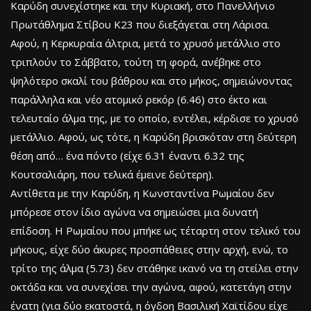
Καρύδη συνεχίστηκε και την Κυριακή, στο Πανελλήνιο
Πρωτάθλημα Στίβου Κ23 που διεξάγεται στη Λάρισα.
Αφού, η Κερκυραία άλτρια, μετά το χρυσό μετάλλιο στο
τριπλούν το Σάββατο, τούτη τη φορά, ανέβηκε στο
ψηλότερο σκαλί του βάθρου και στο μήκος, σημειώνοντας
παράλληλα και νέο ατομικό ρεκόρ (6.46) στο έκτο και
τελευταίο άλμα της, με το οποίο, εντέλει, κέρδισε το χρυσό
μετάλλιο. Αφού, ως τότε, η Καρύδη βρισκόταν στη δεύτερη
θέση από… ένα πόντο (είχε 6.31 έναντι 6.32 της
Κουτσαλιάρη, που τελικά έμεινε δεύτερη).
Αντίθετα με την Καρύδη, η Κωνσταντίνα Ρωμαίου δεν
μπόρεσε στον ίδιο αγώνα να σημειώσει μια δυνατή
επίδοση. Η Ρωμαίου που μπήκε ως τέταρτη στον τελικό του
μήκους, είχε δύο άκυρες προσπάθειες στην αρχή, ενώ, το
τρίτο της άλμα (5.73) δεν στάθηκε ικανό να τη στείλει στην
οκτάδα και να συνεχίσει την αγώνα, αφού, κατετάγη στην
ένατη (για δύο εκατοστά, η όγδοη Βασιλική Χαϊτίδου είχε