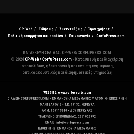
CP-Web
Ειδήσεις
Συνεντεύξεις
Όροι χρήσης
Πολιτική απορρήτου και cookies
Επικοινωνία
CorfuPress.com
ΚΑΤΑΣΚΕΥΗ ΣΕΛΙΔΑΣ: CP-WEB/CORFUPRESS.COM
© 2024
CP-Web / CorfuPress.com
- Κατασκευή και διαχείριση
ιστοσελίδων, ηλεκτρονική και έντυπη ενημέρωση,
οπτικοακουστικές και διαφημιστικές υπηρεσίες
WEBSITE: www.corfusports.com
C.P.WEB-CORFUPRESS.COM - ΕΜΜΑΝΟΥΗΛ ΜΕΘΥΜΑΚΗΣ // ΑΤΟΜΙΚΗ ΕΠΙΧΕΙΡΗΣΗ
MANTZAΡΟΥ 6 - T.K. 49132, ΚΕΡΚΥΡΑ
ΑΦΜ: 107115640 - ΔΟΥ ΚΕΡΚΥΡΑΣ
ΤΗΛΕΦΩΝΟ ΕΠΙΚΟΙΝΩΝΙΑΣ: 2661026992
EMAIL: info@corfupress.com
ΙΔΙΟΚΤΗΤΗΣ: EMMANOYΗΛ ΜΕΘΥΜΑΚΗΣ