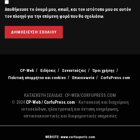
Αποθήκευσε το όνομά μου, email, και τον ιστότοπο μου σε αυτόν
τον πλοηγό για την επόμενη φορά που θα σχολιάσω.
CP-Web
Ειδήσεις
Συνεντεύξεις
Όροι χρήσης
Πολιτική απορρήτου και cookies
Επικοινωνία
CorfuPress.com
ΚΑΤΑΣΚΕΥΗ ΣΕΛΙΔΑΣ: CP-WEB/CORFUPRESS.COM
© 2024
CP-Web / CorfuPress.com
- Κατασκευή και διαχείριση
ιστοσελίδων, ηλεκτρονική και έντυπη ενημέρωση,
οπτικοακουστικές και διαφημιστικές υπηρεσίες
WEBSITE: www.corfusports.com