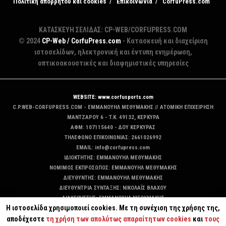
Πολιτική απορρήτου και cookies
Επικοινωνία
CorfuPress.com
ΚΑΤΑΣΚΕΥΗ ΣΕΛΙΔΑΣ: CP-WEB/CORFUPRESS.COM
© 2024
CP-Web / CorfuPress.com
- Κατασκευή και διαχείριση
ιστοσελίδων, ηλεκτρονική και έντυπη ενημέρωση,
οπτικοακουστικές και διαφημιστικές υπηρεσίες
WEBSITE: www.corfusports.com
C.P.WEB-CORFUPRESS.COM - ΕΜΜΑΝΟΥΗΛ ΜΕΘΥΜΑΚΗΣ // ΑΤΟΜΙΚΗ ΕΠΙΧΕΙΡΗΣΗ
MANTZAΡΟΥ 6 - T.K. 49132, ΚΕΡΚΥΡΑ
ΑΦΜ: 107115640 - ΔΟΥ ΚΕΡΚΥΡΑΣ
ΤΗΛΕΦΩΝΟ ΕΠΙΚΟΙΝΩΝΙΑΣ: 2661026992
EMAIL: info@corfupress.com
ΙΔΙΟΚΤΗΤΗΣ: EMMANOYΗΛ ΜΕΘΥΜΑΚΗΣ
ΝΟΜΙΜΟΣ ΕΚΠΡΟΣΩΠΟΣ: EMMANOYΗΛ ΜΕΘΥΜΑΚΗΣ
ΔΙΕΥΘΥΝΤΗΣ: EMMANOYΗΛ ΜΕΘΥΜΑΚΗΣ
ΔΙΕΥΘΥΝΤΡΙΑ ΣΥΝΤΑΞΗΣ: ΝΙΚΟΛΑΪΣ ΒΛΑΧΟΥ
ΔΙΑΧΕΙΡΙΣΤΗΣ: EMMANOYΗΛ ΜΕΘΥΜΑΚΗΣ
Η ιστοσελίδα χρησιμοποιεί cookies. Με τη συνέχιση της χρήσης της,
ΔΙΚΑΙΟΥΧΟΣ DOMAIN: ΕΜΜΑΝΟΥΗΛ ΜΕΘΥΜΑΚΗΣ
αποδέχεστε
τη χρήση των απολύτως απαραίτητων cookies
και
τους