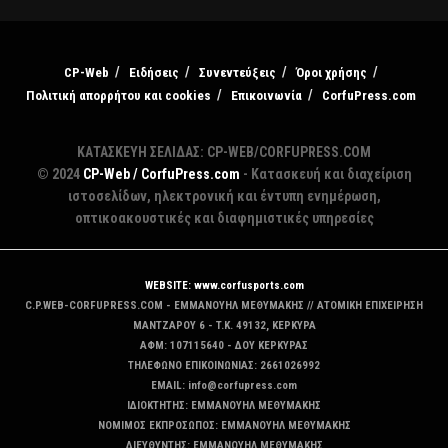
CP-Web
Ειδήσεις
Συνεντεύξεις
Όροι χρήσης
Πολιτική απορρήτου και cookies
Επικοινωνία
CorfuPress.com
ΚΑΤΑΣΚΕΥΗ ΣΕΛΙΔΑΣ: CP-WEB/CORFUPRESS.COM
© 2024
CP-Web / CorfuPress.com
- Κατασκευή και διαχείριση
ιστοσελίδων, ηλεκτρονική και έντυπη ενημέρωση,
οπτικοακουστικές και διαφημιστικές υπηρεσίες
WEBSITE: www.corfusports.com
C.P.WEB-CORFUPRESS.COM - ΕΜΜΑΝΟΥΗΛ ΜΕΘΥΜΑΚΗΣ // ΑΤΟΜΙΚΗ ΕΠΙΧΕΙΡΗΣΗ
MANTZAΡΟΥ 6 - T.K. 49132, ΚΕΡΚΥΡΑ
ΑΦΜ: 107115640 - ΔΟΥ ΚΕΡΚΥΡΑΣ
ΤΗΛΕΦΩΝΟ ΕΠΙΚΟΙΝΩΝΙΑΣ: 2661026992
EMAIL: info@corfupress.com
ΙΔΙΟΚΤΗΤΗΣ: EMMANOYΗΛ ΜΕΘΥΜΑΚΗΣ
ΝΟΜΙΜΟΣ ΕΚΠΡΟΣΩΠΟΣ: EMMANOYΗΛ ΜΕΘΥΜΑΚΗΣ
ΔΙΕΥΘΥΝΤΗΣ: EMMANOYΗΛ ΜΕΘΥΜΑΚΗΣ