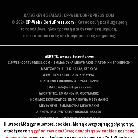
ΚΑΤΑΣΚΕΥΗ ΣΕΛΙΔΑΣ: CP-WEB/CORFUPRESS.COM
© 2024
CP-Web / CorfuPress.com
- Κατασκευή και διαχείριση
ιστοσελίδων, ηλεκτρονική και έντυπη ενημέρωση,
οπτικοακουστικές και διαφημιστικές υπηρεσίες
WEBSITE: www.corfusports.com
C.P.WEB-CORFUPRESS.COM - ΕΜΜΑΝΟΥΗΛ ΜΕΘΥΜΑΚΗΣ // ΑΤΟΜΙΚΗ ΕΠΙΧΕΙΡΗΣΗ
MANTZAΡΟΥ 6 - T.K. 49132, ΚΕΡΚΥΡΑ
ΑΦΜ: 107115640 - ΔΟΥ ΚΕΡΚΥΡΑΣ
ΤΗΛΕΦΩΝΟ ΕΠΙΚΟΙΝΩΝΙΑΣ: 2661026992
EMAIL: info@corfupress.com
ΙΔΙΟΚΤΗΤΗΣ: EMMANOYΗΛ ΜΕΘΥΜΑΚΗΣ
ΝΟΜΙΜΟΣ ΕΚΠΡΟΣΩΠΟΣ: EMMANOYΗΛ ΜΕΘΥΜΑΚΗΣ
ΔΙΕΥΘΥΝΤΗΣ: EMMANOYΗΛ ΜΕΘΥΜΑΚΗΣ
ΔΙΕΥΘΥΝΤΡΙΑ ΣΥΝΤΑΞΗΣ: ΝΙΚΟΛΑΪΣ ΒΛΑΧΟΥ
ΔΙΑΧΕΙΡΙΣΤΗΣ: EMMANOYΗΛ ΜΕΘΥΜΑΚΗΣ
Η ιστοσελίδα χρησιμοποιεί cookies. Με τη συνέχιση της χρήσης της,
ΔΙΚΑΙΟΥΧΟΣ DOMAIN: ΕΜΜΑΝΟΥΗΛ ΜΕΘΥΜΑΚΗΣ
αποδέχεστε
τη χρήση των απολύτως απαραίτητων cookies
και
τους
όρους χρήσης
για την πλοήγηση στον ιστότοπο του CorfuSports.gr