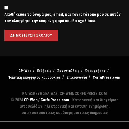
Αποθήκευσε το όνομά μου, email, και τον ιστότοπο μου σε αυτόν
τον πλοηγό για την επόμενη φορά που θα σχολιάσω.
CP-Web
Ειδήσεις
Συνεντεύξεις
Όροι χρήσης
Πολιτική απορρήτου και cookies
Επικοινωνία
CorfuPress.com
ΚΑΤΑΣΚΕΥΗ ΣΕΛΙΔΑΣ: CP-WEB/CORFUPRESS.COM
© 2024
CP-Web / CorfuPress.com
- Κατασκευή και διαχείριση
ιστοσελίδων, ηλεκτρονική και έντυπη ενημέρωση,
οπτικοακουστικές και διαφημιστικές υπηρεσίες