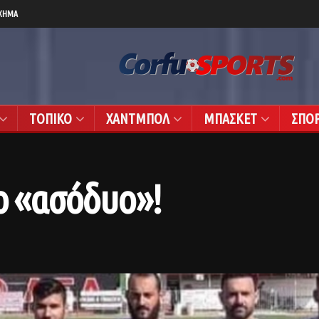
ΧΗΜΑ
ΤΟΠΙΚΟ
ΧΑΝΤΜΠΟΛ
ΜΠΑΣΚΕΤ
ΣΠΟ
το «ασόδυο»!