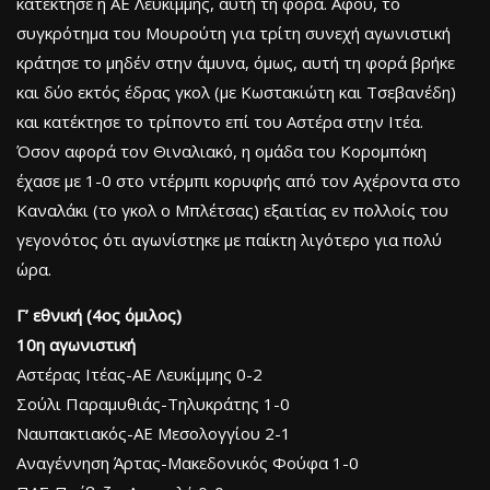
κατέκτησε η ΑΕ Λευκίμμης, αυτή τη φορά. Αφού, το
συγκρότημα του Μουρούτη για τρίτη συνεχή αγωνιστική
κράτησε το μηδέν στην άμυνα, όμως, αυτή τη φορά βρήκε
και δύο εκτός έδρας γκολ (με Κωστακιώτη και Τσεβανέδη)
και κατέκτησε το τρίποντο επί του Αστέρα στην Ιτέα.
Όσον αφορά τον Θιναλιακό, η ομάδα του Κορομπόκη
έχασε με 1-0 στο ντέρμπι κορυφής από τον Αχέροντα στο
Καναλάκι (το γκολ ο Μπλέτσας) εξαιτίας εν πολλοίς του
γεγονότος ότι αγωνίστηκε με παίκτη λιγότερο για πολύ
ώρα.
Γ’ εθνική (4ος όμιλος)
10η αγωνιστική
Αστέρας Ιτέας-ΑΕ Λευκίμμης 0-2
Σούλι Παραμυθιάς-Τηλυκράτης 1-0
Ναυπακτιακός-ΑΕ Μεσολογγίου 2-1
Αναγέννηση Άρτας-Μακεδονικός Φούφα 1-0