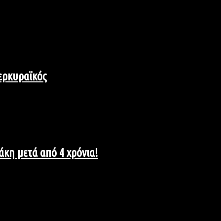
Κερκυραϊκός
άκη μετά από 4 χρόνια!