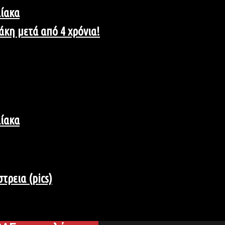
αίακα
άκη μετά από 4 χρόνια!
αίακα
τρεια (pics)