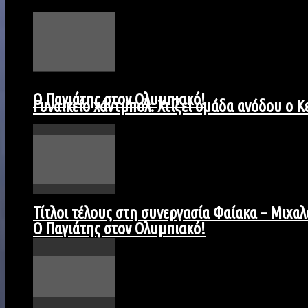
Ο Παγιάτης στον Ολυμπιακό!
Γυναικείο χάντμπολ: Χτίζει ομάδα ανόδου ο 
Τίτλοι τέλους στη συνεργασία Φαίακα – Μιχαλ
Ο Παγιάτης στον Ολυμπιακό!