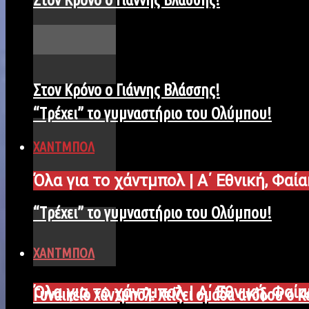
Στον Κρόνο ο Γιάννης Βλάσσης!
“Tρέχει” το γυμναστήριο του Ολύμπου!
ΧΑΝΤΜΠΟΛ
Όλα για το χάντμπολ | Α΄ Εθνική, Φαί
“Tρέχει” το γυμναστήριο του Ολύμπου!
ΧΑΝΤΜΠΟΛ
Όλα για το χάντμπολ | Α΄ Εθνική, Φαί
Γυναικείο χάντμπολ: Χτίζει ομάδα ανόδου ο 