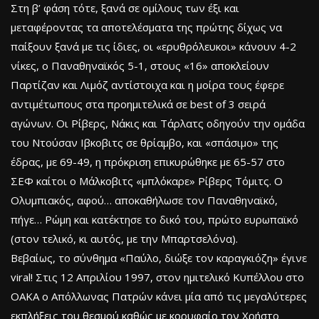
Στη β’ φάση τότε, ξανά σε ομίλους των έξι και
μεταφέροντας τα αποτελέσματα της πρώτης δίχως να
παίξουν ξανά με τις ίδιες, οι «ερυθρόλευκοι» κάνουν 4-2
νίκες, ο Παναθηναϊκός 5-1, στους «16» αποκλείουν
Παρτίζαν και Λιμόζ αντίστοιχα και η μοίρα τους έφερε
αντιμέτωπους στα προημιτελικά σε best of 3 σειρά
αγώνων. Οι Ρίβερς, Νάκις και Τάρλατς οδηγούν την ομάδα
του Ντούσαν Ιβκοβιτς σε θρίαμβο, και «σπάσιμο» της
έδρας, με 69-49, η πρόκριση επικυρώθηκε με 65-57 στο
ΣΕΦ καίτοι ο Μάλκοβιτς «μπλόκαρε» Ρίβερς Τόμιτς. Ο
Ολυμπιακός, αφού… αποκαθήλωσε τον Παναθηναϊκό,
πήγε… Ρώμη και κατέκτησε το δικό του, πρώτο ευρωπαϊκό
(στον τελικό, κι αυτός, με την Μπαρτσελόνα).
Βεβαίως, το σύνθημα «Παύλο, διώξε τον καραγκιόζη» έγινε
viral! Στις 12 Απριλίου 1997, στον ημιτελικό Κυπέλλου στο
ΟΑΚΑ ο Απόλλωνας Πατρών κάνει μία από τις μεγαλύτερες
εκπλήξεις του θεσμού καθώς με κορυφαίο τον Χρήστο