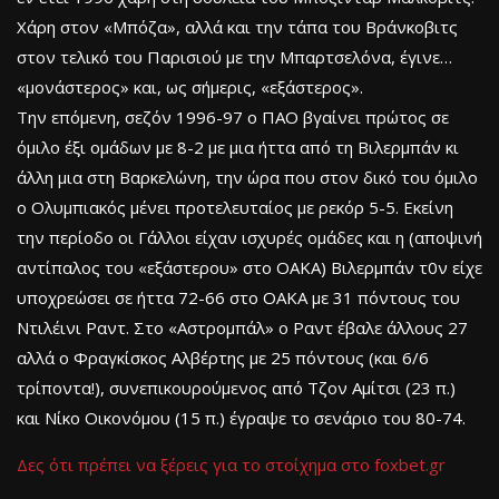
Χάρη στον «Μπόζα», αλλά και την τάπα του Βράνκοβιτς
στον τελικό του Παρισιού με την Μπαρτσελόνα, έγινε…
«μονάστερος» και, ως σήμερις, «εξάστερος».
Την επόμενη, σεζόν 1996-97 ο ΠΑΟ βγαίνει πρώτος σε
όμιλο έξι ομάδων με 8-2 με μια ήττα από τη Βιλερμπάν κι
άλλη μια στη Βαρκελώνη, την ώρα που στον δικό του όμιλο
ο Ολυμπιακός μένει προτελευταίος με ρεκόρ 5-5. Εκείνη
την περίοδο οι Γάλλοι είχαν ισχυρές ομάδες και η (αποψινή
αντίπαλος του «εξάστερου» στο ΟΑΚΑ) Βιλερμπάν τ0ν είχε
υποχρεώσει σε ήττα 72-66 στο ΟΑΚΑ με 31 πόντους του
Ντιλέινι Ραντ. Στο «Αστρομπάλ» ο Ραντ έβαλε άλλους 27
αλλά ο Φραγκίσκος Αλβέρτης με 25 πόντους (και 6/6
τρίποντα!), συνεπικουρούμενος από Τζον Αμίτσι (23 π.)
και Νίκο Οικονόμου (15 π.) έγραψε το σενάριο του 80-74.
Δες ότι πρέπει να ξέρεις για το στοίχημα στο foxbet.gr