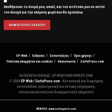
Αποθήκευσε το όνομά μου, email, και τον ιστότοπο μου σε αυτόν
τον πλοηγό για την επόμενη φορά που θα σχολιάσω.
CP-Web
Ειδήσεις
Συνεντεύξεις
Όροι χρήσης
Πολιτική απορρήτου και cookies
Επικοινωνία
CorfuPress.com
ΚΑΤΑΣΚΕΥΗ ΣΕΛΙΔΑΣ: CP-WEB/CORFUPRESS.COM
© 2024
CP-Web / CorfuPress.com
- Κατασκευή και διαχείριση
ιστοσελίδων, ηλεκτρονική και έντυπη ενημέρωση,
οπτικοακουστικές και διαφημιστικές υπηρεσίες
WEBSITE: www.corfusports.com