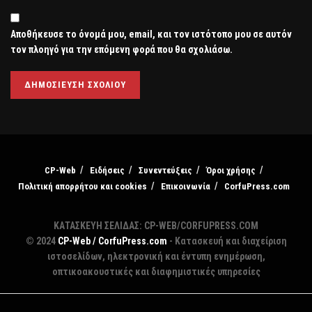
Αποθήκευσε το όνομά μου, email, και τον ιστότοπο μου σε αυτόν
τον πλοηγό για την επόμενη φορά που θα σχολιάσω.
CP-Web
Ειδήσεις
Συνεντεύξεις
Όροι χρήσης
Πολιτική απορρήτου και cookies
Επικοινωνία
CorfuPress.com
ΚΑΤΑΣΚΕΥΗ ΣΕΛΙΔΑΣ: CP-WEB/CORFUPRESS.COM
© 2024
CP-Web / CorfuPress.com
- Κατασκευή και διαχείριση
ιστοσελίδων, ηλεκτρονική και έντυπη ενημέρωση,
οπτικοακουστικές και διαφημιστικές υπηρεσίες