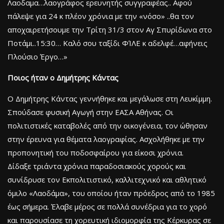
Λαοδαμα…λαογράφος ερευνητής συγγραφέας.. Αφού
πάλεψε για 24 κ πλέον χρόνια με την «νόσο» ..θα τον
αποχαιρετήσουμε την Τρίτη 31/3 στον Αγ Σπυρίδωνα στο
Ποτάμι..15:30… Καλό σου ταξίδι ΦΊΛΕ κ αδελφέ…αφήνεις
Πλούσιο Έργο…»
Ποιος ήταν ο Δημήτρης Κάντας
Ο Δημήτρης Κάντας γεννήθηκε και μεγάλωσε στη Λευκίμμη.
Σπούδασε φυσική Αγωγή στην ΕΑΣΑ Αθήνας. Οι
πολιτιστικές καταβολές από την οικογένεια, τον ώθησαν
στην έρευνα για θέματα λαογραφίας. Ασχολήθηκε με την
προπονητική του ποδοσφαίρου για είκοσι χρόνια.
Δίδαξε τριάντα χρόνια παραδοσιακούς χορούς και
συνίδρυσε τον Εκπολιτιστικό, καλλιτεχνικό και αθλητικό
όμιλο «Λαοδάμα», του οποίου ήταν πρόεδρος από το 1985
έως σήμερα. Έλαβε μέρος σε πολλά συνέδρια για το χορό
και παρουσίασε τη χορευτική ιδιομορφία της Κέρκυρας σε