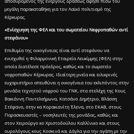
αποσυρόμενος της ενεργούς δράσεως άφησε πίσω του
μεγάλη παρακαταθήκη για τον Λαϊκό πολιτισμό της
Κέρκυρας.
«Ενίσχυηση της ΦΕΛ και του σωματείου Νεφροπαθών αντί
στεφάνου»
Επιθυμία της οικογένειας είναι αντί στεφάνου να
ενισχυθεί η Φιλαρμονική Εταιρεία Λευκίμμης (ΦΕΛ) στην
οποία διατέλεσε πρόεδρος, καθώς και το σωματείο
νεφροπαθών Κέρκυρας. Ιδιαίτερη μνεία και ειλικρινές
ευχαριστήριο απευθύνει η οικογένεια του εκλιπόντος στην
μονάδα τεχνητού νεφρού του ΓΝΚ, στα στελέχη της Κους
Βακιάννη Παντελεήμωνα, Κατσάνο Δημήτριο, Βλάσση
Στέφανο, στην κα Κορακιανίτη Έλενα, στο ΕΚΑΒ, στους
Παρασκευαστές – νοσηλευτές της μονάδας, καθώς και
στον Χειρούργο κο Χριστοδούλου Καλλίνικο και στους
ουρολόγους κους Κοσκινά και Δάγλα για την αγάπη με την