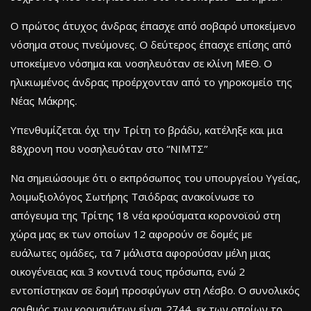
Ο πρώτος άτυχος άνδρας έπασχε από σοβαρό υποκείμενο
νόσημα στους πνεύμονες. Ο δεύτερος έπασχε επίσης από
υποκείμενο νόσημα και νοσηλευόταν σε κλίνη ΜΕΘ. Ο
ηλικιωμένος άνδρας προέρχονταν από το γηροκομείο της
Νέας Μάκρης.
Υπενθυμίζεται όχι την Τρίτη το βράδυ, κατέληξε και μια
88χρονη που νοσηλευόταν στο “ΝΙΜΤΣ”
Να σημειώσουμε ότι ο εκπρόσωπος του υπουργείου Υγείας,
λοιμωξιολόγος Σωτήρης Τσιόδρας ανακοίνωσε το
απόγευμα της Τρίτης 18 νέα κρούσματα κορονοϊού στη
χώρα μας εκ των οποίων 12 αφορούν σε δομές με
ευάλωτες ομάδες, τα 7 μάλιστα αφορούσαν μέλη μιας
οικογένειας και 3 κοντινά τους πρόσωπα, ενώ 2
εντοπίστηκαν σε δομή προσφύγων στη Λέσβο. Ο συνολικός
αριθμός των κρουσμάτων είναι 2744, εκ των οποίων το