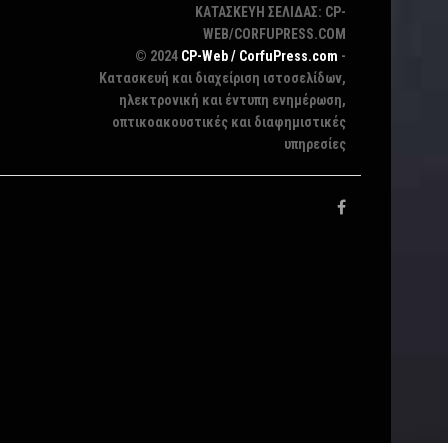
ΚΑΤΑΣΚΕΥΗ ΣΕΛΙΔΑΣ: CP-
WEB/CORFUPRESS.COM
© 2024
CP-Web / CorfuPress.com
-
Κατασκευή και διαχείριση ιστοσελίδων,
ηλεκτρονική και έντυπη ενημέρωση,
οπτικοακουστικές και διαφημιστικές
υπηρεσίες