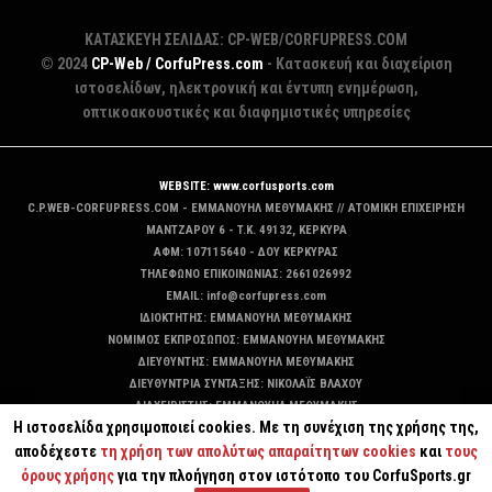
ΚΑΤΑΣΚΕΥΗ ΣΕΛΙΔΑΣ: CP-WEB/CORFUPRESS.COM
© 2024
CP-Web / CorfuPress.com
- Κατασκευή και διαχείριση
ιστοσελίδων, ηλεκτρονική και έντυπη ενημέρωση,
οπτικοακουστικές και διαφημιστικές υπηρεσίες
WEBSITE: www.corfusports.com
C.P.WEB-CORFUPRESS.COM - ΕΜΜΑΝΟΥΗΛ ΜΕΘΥΜΑΚΗΣ // ΑΤΟΜΙΚΗ ΕΠΙΧΕΙΡΗΣΗ
MANTZAΡΟΥ 6 - T.K. 49132, ΚΕΡΚΥΡΑ
ΑΦΜ: 107115640 - ΔΟΥ ΚΕΡΚΥΡΑΣ
ΤΗΛΕΦΩΝΟ ΕΠΙΚΟΙΝΩΝΙΑΣ: 2661026992
EMAIL: info@corfupress.com
ΙΔΙΟΚΤΗΤΗΣ: EMMANOYΗΛ ΜΕΘΥΜΑΚΗΣ
ΝΟΜΙΜΟΣ ΕΚΠΡΟΣΩΠΟΣ: EMMANOYΗΛ ΜΕΘΥΜΑΚΗΣ
ΔΙΕΥΘΥΝΤΗΣ: EMMANOYΗΛ ΜΕΘΥΜΑΚΗΣ
ΔΙΕΥΘΥΝΤΡΙΑ ΣΥΝΤΑΞΗΣ: ΝΙΚΟΛΑΪΣ ΒΛΑΧΟΥ
ΔΙΑΧΕΙΡΙΣΤΗΣ: EMMANOYΗΛ ΜΕΘΥΜΑΚΗΣ
Η ιστοσελίδα χρησιμοποιεί cookies. Με τη συνέχιση της χρήσης της,
ΔΙΚΑΙΟΥΧΟΣ DOMAIN: ΕΜΜΑΝΟΥΗΛ ΜΕΘΥΜΑΚΗΣ
αποδέχεστε
τη χρήση των απολύτως απαραίτητων cookies
και
τους
όρους χρήσης
για την πλοήγηση στον ιστότοπο του CorfuSports.gr