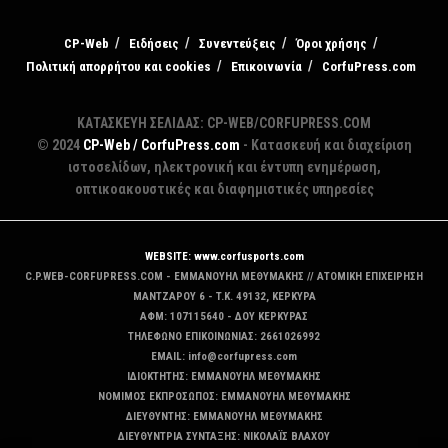
CP-Web
Ειδήσεις
Συνεντεύξεις
Όροι χρήσης
Πολιτική απορρήτου και cookies
Επικοινωνία
CorfuPress.com
ΚΑΤΑΣΚΕΥΗ ΣΕΛΙΔΑΣ: CP-WEB/CORFUPRESS.COM
© 2024
CP-Web / CorfuPress.com
- Κατασκευή και διαχείριση
ιστοσελίδων, ηλεκτρονική και έντυπη ενημέρωση,
οπτικοακουστικές και διαφημιστικές υπηρεσίες
WEBSITE: www.corfusports.com
C.P.WEB-CORFUPRESS.COM - ΕΜΜΑΝΟΥΗΛ ΜΕΘΥΜΑΚΗΣ // ΑΤΟΜΙΚΗ ΕΠΙΧΕΙΡΗΣΗ
MANTZAΡΟΥ 6 - T.K. 49132, ΚΕΡΚΥΡΑ
ΑΦΜ: 107115640 - ΔΟΥ ΚΕΡΚΥΡΑΣ
ΤΗΛΕΦΩΝΟ ΕΠΙΚΟΙΝΩΝΙΑΣ: 2661026992
EMAIL: info@corfupress.com
ΙΔΙΟΚΤΗΤΗΣ: EMMANOYΗΛ ΜΕΘΥΜΑΚΗΣ
ΝΟΜΙΜΟΣ ΕΚΠΡΟΣΩΠΟΣ: EMMANOYΗΛ ΜΕΘΥΜΑΚΗΣ
ΔΙΕΥΘΥΝΤΗΣ: EMMANOYΗΛ ΜΕΘΥΜΑΚΗΣ
ΔΙΕΥΘΥΝΤΡΙΑ ΣΥΝΤΑΞΗΣ: ΝΙΚΟΛΑΪΣ ΒΛΑΧΟΥ