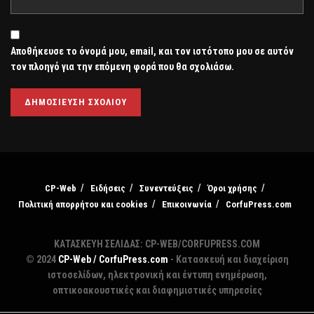
Αποθήκευσε το όνομά μου, email, και τον ιστότοπο μου σε αυτόν
τον πλοηγό για την επόμενη φορά που θα σχολιάσω.
CP-Web
Ειδήσεις
Συνεντεύξεις
Όροι χρήσης
Πολιτική απορρήτου και cookies
Επικοινωνία
CorfuPress.com
ΚΑΤΑΣΚΕΥΗ ΣΕΛΙΔΑΣ: CP-WEB/CORFUPRESS.COM
© 2024
CP-Web / CorfuPress.com
- Κατασκευή και διαχείριση
ιστοσελίδων, ηλεκτρονική και έντυπη ενημέρωση,
οπτικοακουστικές και διαφημιστικές υπηρεσίες