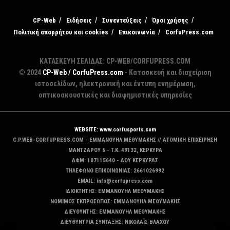
CP-Web
Ειδήσεις
Συνεντεύξεις
Όροι χρήσης
Πολιτική απορρήτου και cookies
Επικοινωνία
CorfuPress.com
ΚΑΤΑΣΚΕΥΗ ΣΕΛΙΔΑΣ: CP-WEB/CORFUPRESS.COM
© 2024
CP-Web / CorfuPress.com
- Κατασκευή και διαχείριση
ιστοσελίδων, ηλεκτρονική και έντυπη ενημέρωση,
οπτικοακουστικές και διαφημιστικές υπηρεσίες
WEBSITE: www.corfusports.com
C.P.WEB-CORFUPRESS.COM - ΕΜΜΑΝΟΥΗΛ ΜΕΘΥΜΑΚΗΣ // ΑΤΟΜΙΚΗ ΕΠΙΧΕΙΡΗΣΗ
MANTZAΡΟΥ 6 - T.K. 49132, ΚΕΡΚΥΡΑ
ΑΦΜ: 107115640 - ΔΟΥ ΚΕΡΚΥΡΑΣ
ΤΗΛΕΦΩΝΟ ΕΠΙΚΟΙΝΩΝΙΑΣ: 2661026992
EMAIL: info@corfupress.com
ΙΔΙΟΚΤΗΤΗΣ: EMMANOYΗΛ ΜΕΘΥΜΑΚΗΣ
ΝΟΜΙΜΟΣ ΕΚΠΡΟΣΩΠΟΣ: EMMANOYΗΛ ΜΕΘΥΜΑΚΗΣ
ΔΙΕΥΘΥΝΤΗΣ: EMMANOYΗΛ ΜΕΘΥΜΑΚΗΣ
ΔΙΕΥΘΥΝΤΡΙΑ ΣΥΝΤΑΞΗΣ: ΝΙΚΟΛΑΪΣ ΒΛΑΧΟΥ