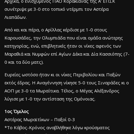
Αρχικά, ο ενισχυμένος ΠΑΟ Κορακιάνας της Α’ ΕΠΣΚ
συνέτριψε με 3-0 στο τοπικό ντέρμπι τον Αστέρα
Λιαπάδων.
Από κει και πέρα, ο Αρίλλας κέρδισε με 1-0 στους
Καρουσάδες, την Ολυμπιάδα που είναι ομάδα ανώτερης
κατηγορίας, ενώ, επιβλητικές ήταν οι νίκες αφενός των
Μαραθιά και Νυμφών επί Αγίων Δέκα και Δία Κασσιόπης (7-
0 και τα δύο ματς).
Ευρείες ωστόσο ήταν κι οι νίκες Περιβολίου και Παξών
εκτός έδρας. Η Αναγέννηση νίκησε 5-0 τους Σιναράδες κι ο
ΑΟΠ με 3-0 τα Μωραΐτικα. Τέλος, ο Μέγας Αλέξανδρος
λύγισε με 1-0 την αντίσταση της Ομόνοιας.
1ος Όμιλος
Αστέρας Μωραϊτίκων – Παξοί 0-3
*To Κάβος-Κρόνος αναβλήθηκε λόγω κρούσματος