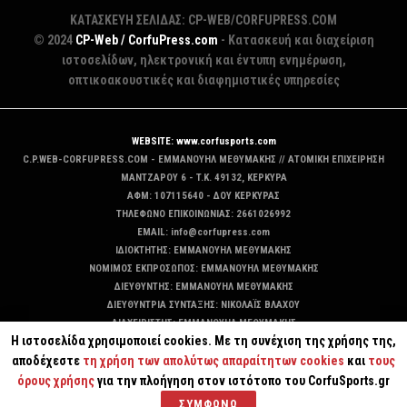
ΚΑΤΑΣΚΕΥΗ ΣΕΛΙΔΑΣ: CP-WEB/CORFUPRESS.COM
© 2024
CP-Web / CorfuPress.com
- Κατασκευή και διαχείριση
ιστοσελίδων, ηλεκτρονική και έντυπη ενημέρωση,
οπτικοακουστικές και διαφημιστικές υπηρεσίες
WEBSITE: www.corfusports.com
C.P.WEB-CORFUPRESS.COM - ΕΜΜΑΝΟΥΗΛ ΜΕΘΥΜΑΚΗΣ // ΑΤΟΜΙΚΗ ΕΠΙΧΕΙΡΗΣΗ
MANTZAΡΟΥ 6 - T.K. 49132, ΚΕΡΚΥΡΑ
ΑΦΜ: 107115640 - ΔΟΥ ΚΕΡΚΥΡΑΣ
ΤΗΛΕΦΩΝΟ ΕΠΙΚΟΙΝΩΝΙΑΣ: 2661026992
EMAIL: info@corfupress.com
ΙΔΙΟΚΤΗΤΗΣ: EMMANOYΗΛ ΜΕΘΥΜΑΚΗΣ
ΝΟΜΙΜΟΣ ΕΚΠΡΟΣΩΠΟΣ: EMMANOYΗΛ ΜΕΘΥΜΑΚΗΣ
ΔΙΕΥΘΥΝΤΗΣ: EMMANOYΗΛ ΜΕΘΥΜΑΚΗΣ
ΔΙΕΥΘΥΝΤΡΙΑ ΣΥΝΤΑΞΗΣ: ΝΙΚΟΛΑΪΣ ΒΛΑΧΟΥ
ΔΙΑΧΕΙΡΙΣΤΗΣ: EMMANOYΗΛ ΜΕΘΥΜΑΚΗΣ
Η ιστοσελίδα χρησιμοποιεί cookies. Με τη συνέχιση της χρήσης της,
ΔΙΚΑΙΟΥΧΟΣ DOMAIN: ΕΜΜΑΝΟΥΗΛ ΜΕΘΥΜΑΚΗΣ
αποδέχεστε
τη χρήση των απολύτως απαραίτητων cookies
και
τους
όρους χρήσης
για την πλοήγηση στον ιστότοπο του CorfuSports.gr
ΣΥΜΦΩΝΩ