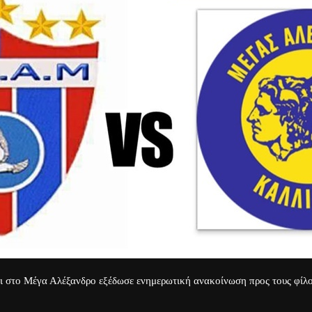
ι στο Μέγα Αλέξανδρο εξέδωσε ενημερωτική ανακοίνωση προς τους φίλο