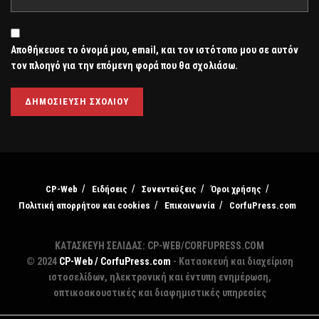
Αποθήκευσε το όνομά μου, email, και τον ιστότοπο μου σε αυτόν
τον πλοηγό για την επόμενη φορά που θα σχολιάσω.
CP-Web
Ειδήσεις
Συνεντεύξεις
Όροι χρήσης
Πολιτική απορρήτου και cookies
Επικοινωνία
CorfuPress.com
ΚΑΤΑΣΚΕΥΗ ΣΕΛΙΔΑΣ: CP-WEB/CORFUPRESS.COM
© 2024
CP-Web / CorfuPress.com
- Κατασκευή και διαχείριση
ιστοσελίδων, ηλεκτρονική και έντυπη ενημέρωση,
οπτικοακουστικές και διαφημιστικές υπηρεσίες