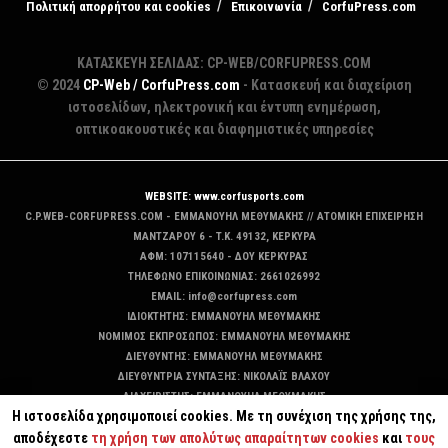
Πολιτική απορρήτου και cookies
Επικοινωνία
CorfuPress.com
ΚΑΤΑΣΚΕΥΗ ΣΕΛΙΔΑΣ: CP-WEB/CORFUPRESS.COM
© 2024
CP-Web / CorfuPress.com
- Κατασκευή και διαχείριση
ιστοσελίδων, ηλεκτρονική και έντυπη ενημέρωση,
οπτικοακουστικές και διαφημιστικές υπηρεσίες
WEBSITE: www.corfusports.com
C.P.WEB-CORFUPRESS.COM - ΕΜΜΑΝΟΥΗΛ ΜΕΘΥΜΑΚΗΣ // ΑΤΟΜΙΚΗ ΕΠΙΧΕΙΡΗΣΗ
MANTZAΡΟΥ 6 - T.K. 49132, ΚΕΡΚΥΡΑ
ΑΦΜ: 107115640 - ΔΟΥ ΚΕΡΚΥΡΑΣ
ΤΗΛΕΦΩΝΟ ΕΠΙΚΟΙΝΩΝΙΑΣ: 2661026992
EMAIL: info@corfupress.com
ΙΔΙΟΚΤΗΤΗΣ: EMMANOYΗΛ ΜΕΘΥΜΑΚΗΣ
ΝΟΜΙΜΟΣ ΕΚΠΡΟΣΩΠΟΣ: EMMANOYΗΛ ΜΕΘΥΜΑΚΗΣ
ΔΙΕΥΘΥΝΤΗΣ: EMMANOYΗΛ ΜΕΘΥΜΑΚΗΣ
ΔΙΕΥΘΥΝΤΡΙΑ ΣΥΝΤΑΞΗΣ: ΝΙΚΟΛΑΪΣ ΒΛΑΧΟΥ
ΔΙΑΧΕΙΡΙΣΤΗΣ: EMMANOYΗΛ ΜΕΘΥΜΑΚΗΣ
Η ιστοσελίδα χρησιμοποιεί cookies. Με τη συνέχιση της χρήσης της,
ΔΙΚΑΙΟΥΧΟΣ DOMAIN: ΕΜΜΑΝΟΥΗΛ ΜΕΘΥΜΑΚΗΣ
αποδέχεστε
τη χρήση των απολύτως απαραίτητων cookies
και
τους