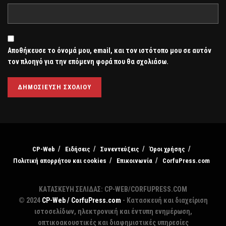
Αποθήκευσε το όνομά μου, email, και τον ιστότοπο μου σε αυτόν
τον πλοηγό για την επόμενη φορά που θα σχολιάσω.
CP-Web
Ειδήσεις
Συνεντεύξεις
Όροι χρήσης
Πολιτική απορρήτου και cookies
Επικοινωνία
CorfuPress.com
ΚΑΤΑΣΚΕΥΗ ΣΕΛΙΔΑΣ: CP-WEB/CORFUPRESS.COM
© 2024
CP-Web / CorfuPress.com
- Κατασκευή και διαχείριση
ιστοσελίδων, ηλεκτρονική και έντυπη ενημέρωση,
οπτικοακουστικές και διαφημιστικές υπηρεσίες