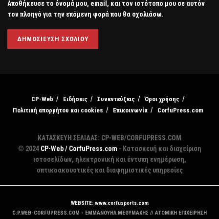
Αποθήκευσε το όνομά μου, email, και τον ιστότοπο μου σε αυτόν
τον πλοηγό για την επόμενη φορά που θα σχολιάσω.
CP-Web
Ειδήσεις
Συνεντεύξεις
Όροι χρήσης
Πολιτική απορρήτου και cookies
Επικοινωνία
CorfuPress.com
ΚΑΤΑΣΚΕΥΗ ΣΕΛΙΔΑΣ: CP-WEB/CORFUPRESS.COM
© 2024
CP-Web / CorfuPress.com
- Κατασκευή και διαχείριση
ιστοσελίδων, ηλεκτρονική και έντυπη ενημέρωση,
οπτικοακουστικές και διαφημιστικές υπηρεσίες
WEBSITE: www.corfusports.com
C.P.WEB-CORFUPRESS.COM - ΕΜΜΑΝΟΥΗΛ ΜΕΘΥΜΑΚΗΣ // ΑΤΟΜΙΚΗ ΕΠΙΧΕΙΡΗΣΗ