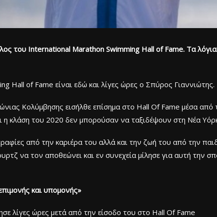
λος του International Marathon Swimming Hall of Fame. Τα λόγ
ng Hall of Fame είναι εδώ και λίγες ώρες ο Σπύρος Γιαννιώτης.
ώνιας Κολύμβησης εισήλθε επίσημα στο Hall Of Fame μέσα από
ι η κλάση του 2020 δεν μπορούσαν να ταξιδέψουν στη Νέα Υόρκ
φίες από την καριέρα του αλλά και την ζωή του από την παιδι
υρτζ να τον αποθεώνει και εν συνεχεία μίλησε για αυτή την σπο
επιμονής και υπομονής»
ε λίγες ώρες μετά από την είσοδο του στo Hall Of Fame