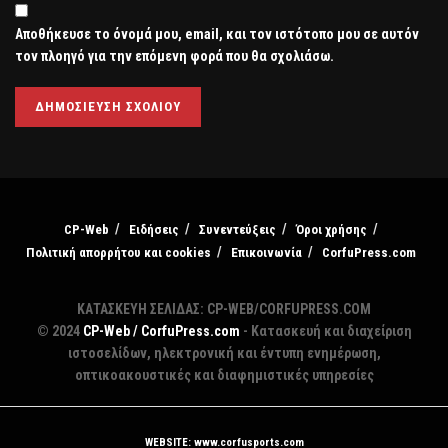
Αποθήκευσε το όνομά μου, email, και τον ιστότοπο μου σε αυτόν
τον πλοηγό για την επόμενη φορά που θα σχολιάσω.
CP-Web
Ειδήσεις
Συνεντεύξεις
Όροι χρήσης
Πολιτική απορρήτου και cookies
Επικοινωνία
CorfuPress.com
ΚΑΤΑΣΚΕΥΗ ΣΕΛΙΔΑΣ: CP-WEB/CORFUPRESS.COM
© 2024
CP-Web / CorfuPress.com
- Κατασκευή και διαχείριση
ιστοσελίδων, ηλεκτρονική και έντυπη ενημέρωση,
οπτικοακουστικές και διαφημιστικές υπηρεσίες
WEBSITE: www.corfusports.com