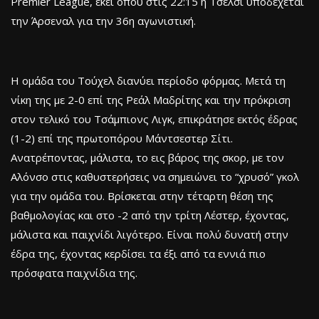
Premier League, εκεί όπου στις 22:15 η Τσέλσι υποδέχεται
την Άρσεναλ για την 36η αγωνιστική.
Η ομάδα του Τούχελ διανύει περίοδο φόρμας. Μετά τη
νίκη της με 2-0 επί της Ρεάλ Μαδρίτης και την πρόκριση
στον τελικό του Τσάμπιονς Λιγκ, επικράτησε εκτός έδρας
(1-2) επί της πρωτοπόρου Μάντσεστερ Σίτι.
Ανατρέποντας, μάλιστα, το εις βάρος της σκορ, με τον
Αλόνσο στις καθυστερήσεις να σημειώνει το “χρυσό” γκολ
για την ομάδα του. Βρίσκεται στην τέταρτη θέση της
βαθμολογίας και στο -2 από την τρίτη Λέστερ, έχοντας,
μάλιστα και παιχνίδι λιγότερο. Είναι πολύ δυνατή στην
έδρα της, έχοντας κερδίσει τα έξι από τα εννιά πιο
πρόσφατα παιχνίδια της.