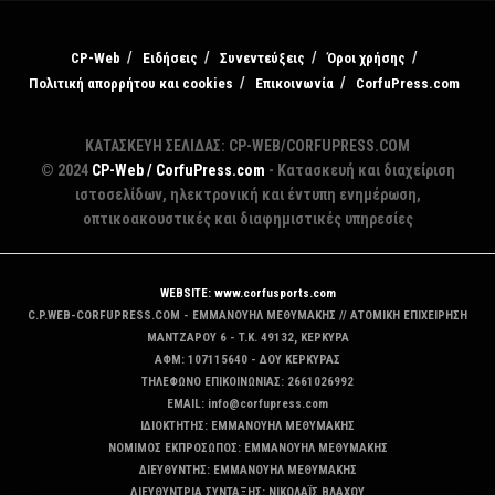
CP-Web
Ειδήσεις
Συνεντεύξεις
Όροι χρήσης
Πολιτική απορρήτου και cookies
Επικοινωνία
CorfuPress.com
ΚΑΤΑΣΚΕΥΗ ΣΕΛΙΔΑΣ: CP-WEB/CORFUPRESS.COM
© 2024
CP-Web / CorfuPress.com
- Κατασκευή και διαχείριση
ιστοσελίδων, ηλεκτρονική και έντυπη ενημέρωση,
οπτικοακουστικές και διαφημιστικές υπηρεσίες
WEBSITE: www.corfusports.com
C.P.WEB-CORFUPRESS.COM - ΕΜΜΑΝΟΥΗΛ ΜΕΘΥΜΑΚΗΣ // ΑΤΟΜΙΚΗ ΕΠΙΧΕΙΡΗΣΗ
MANTZAΡΟΥ 6 - T.K. 49132, ΚΕΡΚΥΡΑ
ΑΦΜ: 107115640 - ΔΟΥ ΚΕΡΚΥΡΑΣ
ΤΗΛΕΦΩΝΟ ΕΠΙΚΟΙΝΩΝΙΑΣ: 2661026992
EMAIL: info@corfupress.com
ΙΔΙΟΚΤΗΤΗΣ: EMMANOYΗΛ ΜΕΘΥΜΑΚΗΣ
ΝΟΜΙΜΟΣ ΕΚΠΡΟΣΩΠΟΣ: EMMANOYΗΛ ΜΕΘΥΜΑΚΗΣ
ΔΙΕΥΘΥΝΤΗΣ: EMMANOYΗΛ ΜΕΘΥΜΑΚΗΣ
ΔΙΕΥΘΥΝΤΡΙΑ ΣΥΝΤΑΞΗΣ: ΝΙΚΟΛΑΪΣ ΒΛΑΧΟΥ