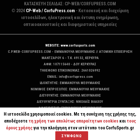
ΚΑΤΑΣΚΕΥΗ ΣΕΛΙΔΑΣ: CP-WEB/CORFUPRESS.COM
© 2024
CP-Web / CorfuPress.com
- Κατασκευή και διαχείριση
ιστοσελίδων, ηλεκτρονική και έντυπη ενημέρωση,
οπτικοακουστικές και διαφημιστικές υπηρεσίες
WEBSITE: www.corfusports.com
C.P.WEB-CORFUPRESS.COM - ΕΜΜΑΝΟΥΗΛ ΜΕΘΥΜΑΚΗΣ // ΑΤΟΜΙΚΗ ΕΠΙΧΕΙΡΗΣΗ
MANTZAΡΟΥ 6 - T.K. 49132, ΚΕΡΚΥΡΑ
ΑΦΜ: 107115640 - ΔΟΥ ΚΕΡΚΥΡΑΣ
ΤΗΛΕΦΩΝΟ ΕΠΙΚΟΙΝΩΝΙΑΣ: 2661026992
EMAIL: info@corfupress.com
ΙΔΙΟΚΤΗΤΗΣ: EMMANOYΗΛ ΜΕΘΥΜΑΚΗΣ
ΝΟΜΙΜΟΣ ΕΚΠΡΟΣΩΠΟΣ: EMMANOYΗΛ ΜΕΘΥΜΑΚΗΣ
ΔΙΕΥΘΥΝΤΗΣ: EMMANOYΗΛ ΜΕΘΥΜΑΚΗΣ
ΔΙΕΥΘΥΝΤΡΙΑ ΣΥΝΤΑΞΗΣ: ΝΙΚΟΛΑΪΣ ΒΛΑΧΟΥ
ΔΙΑΧΕΙΡΙΣΤΗΣ: EMMANOYΗΛ ΜΕΘΥΜΑΚΗΣ
Η ιστοσελίδα χρησιμοποιεί cookies. Με τη συνέχιση της χρήσης της,
ΔΙΚΑΙΟΥΧΟΣ DOMAIN: ΕΜΜΑΝΟΥΗΛ ΜΕΘΥΜΑΚΗΣ
αποδέχεστε
τη χρήση των απολύτως απαραίτητων cookies
και
τους
όρους χρήσης
για την πλοήγηση στον ιστότοπο του CorfuSports.gr
ΣΥΜΦΩΝΩ