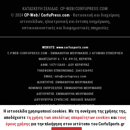
ΚΑΤΑΣΚΕΥΗ ΣΕΛΙΔΑΣ: CP-WEB/CORFUPRESS.COM
© 2024
CP-Web / CorfuPress.com
- Κατασκευή και διαχείριση
ιστοσελίδων, ηλεκτρονική και έντυπη ενημέρωση,
οπτικοακουστικές και διαφημιστικές υπηρεσίες
WEBSITE: www.corfusports.com
C.P.WEB-CORFUPRESS.COM - ΕΜΜΑΝΟΥΗΛ ΜΕΘΥΜΑΚΗΣ // ΑΤΟΜΙΚΗ ΕΠΙΧΕΙΡΗΣΗ
MANTZAΡΟΥ 6 - T.K. 49132, ΚΕΡΚΥΡΑ
ΑΦΜ: 107115640 - ΔΟΥ ΚΕΡΚΥΡΑΣ
ΤΗΛΕΦΩΝΟ ΕΠΙΚΟΙΝΩΝΙΑΣ: 2661026992
EMAIL: info@corfupress.com
ΙΔΙΟΚΤΗΤΗΣ: EMMANOYΗΛ ΜΕΘΥΜΑΚΗΣ
ΝΟΜΙΜΟΣ ΕΚΠΡΟΣΩΠΟΣ: EMMANOYΗΛ ΜΕΘΥΜΑΚΗΣ
ΔΙΕΥΘΥΝΤΗΣ: EMMANOYΗΛ ΜΕΘΥΜΑΚΗΣ
ΔΙΕΥΘΥΝΤΡΙΑ ΣΥΝΤΑΞΗΣ: ΝΙΚΟΛΑΪΣ ΒΛΑΧΟΥ
ΔΙΑΧΕΙΡΙΣΤΗΣ: EMMANOYΗΛ ΜΕΘΥΜΑΚΗΣ
Η ιστοσελίδα χρησιμοποιεί cookies. Με τη συνέχιση της χρήσης της,
ΔΙΚΑΙΟΥΧΟΣ DOMAIN: ΕΜΜΑΝΟΥΗΛ ΜΕΘΥΜΑΚΗΣ
αποδέχεστε
τη χρήση των απολύτως απαραίτητων cookies
και
τους
όρους χρήσης
για την πλοήγηση στον ιστότοπο του CorfuSports.gr