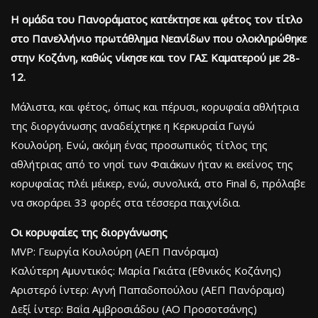
Η ομάδα του Πανοράματος κατέκτησε και φέτος τον τίτλο
στο Πανελλήνιο πρωτάθλημα Νεανίδων που ολοκληρώθηκε
στην Κοζάνη, καθώς νίκησε και τον ΓΑΣ Καματερού με 28-
12.
Μάλιστα, και φέτος, όπως και πέρυσι, κορυφαία αθλήτρια
της διοργάνωσης αναδείχτηκε η Κερκυραία Γωγώ
Κουλούρη. Ενώ, ακόμη ένας προσωπικός τίτλος της
αθλήτριας από το νησί των Φαιάκων ήταν κι εκείνος της
κορυφαίας πλέι μέικερ, ενώ, συνολικά, στο Final 6, πρόλαβε
να σκοράρει 33 φορές στα τέσσερα παιχνίδια.
Οι κορυφαίες της διοργάνωσης
MVP: Γεωργία Κουλούρη (ΑΕΠ Πανόραμα)
Καλύτερη Αμυντικός: Μαρία Γκιάτα (Εθνικός Κοζάνης)
Αριστερό ίντερ: Αγνή Παπαδοπούλου (ΑΕΠ Πανόραμα)
Δεξί ίντερ: Βαΐα Αμβροσιάδου (ΑΟ Προσοτσάνης)