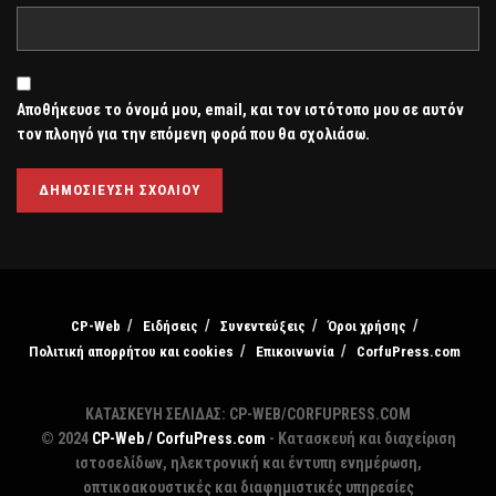
Αποθήκευσε το όνομά μου, email, και τον ιστότοπο μου σε αυτόν
τον πλοηγό για την επόμενη φορά που θα σχολιάσω.
CP-Web
Ειδήσεις
Συνεντεύξεις
Όροι χρήσης
Πολιτική απορρήτου και cookies
Επικοινωνία
CorfuPress.com
ΚΑΤΑΣΚΕΥΗ ΣΕΛΙΔΑΣ: CP-WEB/CORFUPRESS.COM
© 2024
CP-Web / CorfuPress.com
- Κατασκευή και διαχείριση
ιστοσελίδων, ηλεκτρονική και έντυπη ενημέρωση,
οπτικοακουστικές και διαφημιστικές υπηρεσίες