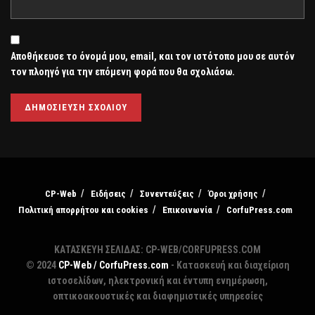
Αποθήκευσε το όνομά μου, email, και τον ιστότοπο μου σε αυτόν
τον πλοηγό για την επόμενη φορά που θα σχολιάσω.
CP-Web
Ειδήσεις
Συνεντεύξεις
Όροι χρήσης
Πολιτική απορρήτου και cookies
Επικοινωνία
CorfuPress.com
ΚΑΤΑΣΚΕΥΗ ΣΕΛΙΔΑΣ: CP-WEB/CORFUPRESS.COM
© 2024
CP-Web / CorfuPress.com
- Κατασκευή και διαχείριση
ιστοσελίδων, ηλεκτρονική και έντυπη ενημέρωση,
οπτικοακουστικές και διαφημιστικές υπηρεσίες