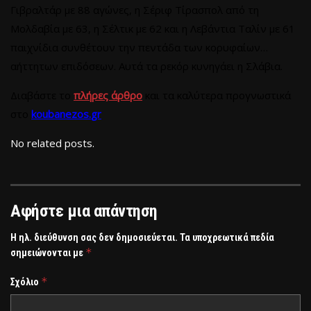
Γιβραλτάρ με 88 αγώνες, η Σέριφ Τίρασπολ από τη
Μολδαβία με 63, η Σέλτικ με 62 και η Λεβάντια Ταλίν με 61
παιχνίδια συνθέτουν την πεντάδα των κορυφαίων…
αήττητων επιδόσεων. Αυτά τα ρεκόρ κυνηγάει η Σλάβια.
Διαβάστε το
πλήρες άρθρο
και τα καλύτερα προγνωστικά
στο
koubanezos
.
gr
No related posts.
Αφήστε μια απάντηση
Η ηλ. διεύθυνση σας δεν δημοσιεύεται.
Τα υποχρεωτικά πεδία
*
σημειώνονται με
*
Σχόλιο