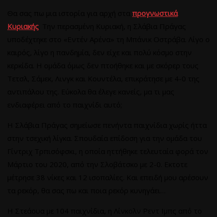
Θα σας πω μια ιστορία για αρχή στα
προγνωστικά
Κυριακής
. Την περασμένη Κυριακή, η Σλάβια Πράγας
υποδέχτηκε στο «Εντέν Αρένα» τη Μπάνικ Οστράβα. Λίγο ο
καιρός, λίγο η πανδημία, δεν είχε και πολύ κόσμο στην
κερκίδα. Η ομάδα όμως δεν πτοήθηκε και με σκόρερ τους
Τετσλ, Σάμεκ, Λινγκ και Κουντέλα, επικράτησε με 4-0 της
αντιπάλου της. Εύκολα θα έλεγε κανείς, μα τι μας
ενδιαφέρει από το παιχνίδι αυτό;
Η Σλάβια Πράγας σημείωσε πενήντα παιχνίδια χωρίς ήττα
στην τσεχική λίγκα. Σπουδαία επίδοση για την ομάδα του
Γίντριχ Τρπισόφσκι, η οποία ηττήθηκε τελευταία φορά τον
Μάρτιο του 2020, από την Σλοβάτσκο με 2-0. Εκτοτε
μέτρησε 38 νίκες και 12 ισοπαλίες. Και επειδή μου αρέσουν
τα ρεκόρ, θα σας πω και ποια ρεκόρ κυνηγάει…
Η Στεάουα με 104 παιχνίδια, η Λίνκολν Ρεντ Ιμπς από το