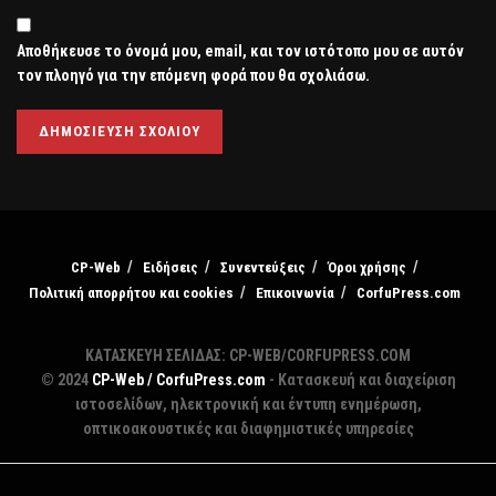
Αποθήκευσε το όνομά μου, email, και τον ιστότοπο μου σε αυτόν
τον πλοηγό για την επόμενη φορά που θα σχολιάσω.
CP-Web
Ειδήσεις
Συνεντεύξεις
Όροι χρήσης
Πολιτική απορρήτου και cookies
Επικοινωνία
CorfuPress.com
ΚΑΤΑΣΚΕΥΗ ΣΕΛΙΔΑΣ: CP-WEB/CORFUPRESS.COM
© 2024
CP-Web / CorfuPress.com
- Κατασκευή και διαχείριση
ιστοσελίδων, ηλεκτρονική και έντυπη ενημέρωση,
οπτικοακουστικές και διαφημιστικές υπηρεσίες