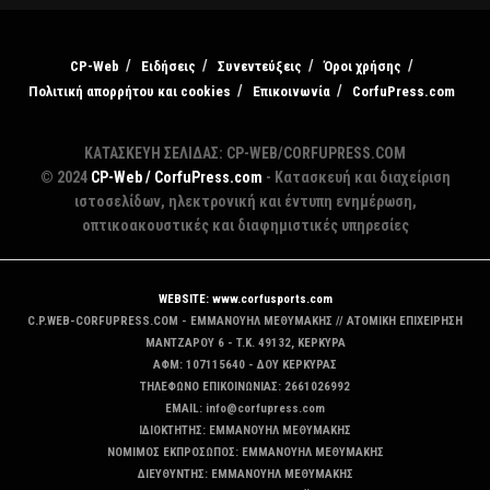
CP-Web
Ειδήσεις
Συνεντεύξεις
Όροι χρήσης
Πολιτική απορρήτου και cookies
Επικοινωνία
CorfuPress.com
ΚΑΤΑΣΚΕΥΗ ΣΕΛΙΔΑΣ: CP-WEB/CORFUPRESS.COM
© 2024
CP-Web / CorfuPress.com
- Κατασκευή και διαχείριση
ιστοσελίδων, ηλεκτρονική και έντυπη ενημέρωση,
οπτικοακουστικές και διαφημιστικές υπηρεσίες
WEBSITE: www.corfusports.com
C.P.WEB-CORFUPRESS.COM - ΕΜΜΑΝΟΥΗΛ ΜΕΘΥΜΑΚΗΣ // ΑΤΟΜΙΚΗ ΕΠΙΧΕΙΡΗΣΗ
MANTZAΡΟΥ 6 - T.K. 49132, ΚΕΡΚΥΡΑ
ΑΦΜ: 107115640 - ΔΟΥ ΚΕΡΚΥΡΑΣ
ΤΗΛΕΦΩΝΟ ΕΠΙΚΟΙΝΩΝΙΑΣ: 2661026992
EMAIL: info@corfupress.com
ΙΔΙΟΚΤΗΤΗΣ: EMMANOYΗΛ ΜΕΘΥΜΑΚΗΣ
ΝΟΜΙΜΟΣ ΕΚΠΡΟΣΩΠΟΣ: EMMANOYΗΛ ΜΕΘΥΜΑΚΗΣ
ΔΙΕΥΘΥΝΤΗΣ: EMMANOYΗΛ ΜΕΘΥΜΑΚΗΣ