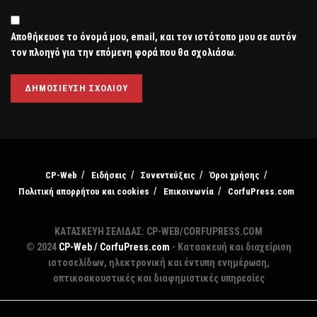
Αποθήκευσε το όνομά μου, email, και τον ιστότοπο μου σε αυτόν
τον πλοηγό για την επόμενη φορά που θα σχολιάσω.
CP-Web
Ειδήσεις
Συνεντεύξεις
Όροι χρήσης
Πολιτική απορρήτου και cookies
Επικοινωνία
CorfuPress.com
ΚΑΤΑΣΚΕΥΗ ΣΕΛΙΔΑΣ: CP-WEB/CORFUPRESS.COM
© 2024
CP-Web / CorfuPress.com
- Κατασκευή και διαχείριση
ιστοσελίδων, ηλεκτρονική και έντυπη ενημέρωση,
οπτικοακουστικές και διαφημιστικές υπηρεσίες