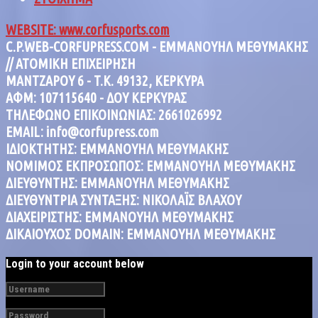
WEBSITE: www.corfusports.com
C.P.WEB-CORFUPRESS.COM - ΕΜΜΑΝΟΥΗΛ ΜΕΘΥΜΑΚΗΣ
// ΑΤΟΜΙΚΗ ΕΠΙΧΕΙΡΗΣΗ
MANTZAΡΟΥ 6 - T.K. 49132, ΚΕΡΚΥΡΑ
ΑΦΜ: 107115640 - ΔΟΥ ΚΕΡΚΥΡΑΣ
ΤΗΛΕΦΩΝΟ ΕΠΙΚΟΙΝΩΝΙΑΣ: 2661026992
EMAIL: info@corfupress.com
ΙΔΙΟΚΤΗΤΗΣ: EMMANOYΗΛ ΜΕΘΥΜΑΚΗΣ
ΝΟΜΙΜΟΣ ΕΚΠΡΟΣΩΠΟΣ: EMMANOYΗΛ ΜΕΘΥΜΑΚΗΣ
ΔΙΕΥΘΥΝΤΗΣ: EMMANOYΗΛ ΜΕΘΥΜΑΚΗΣ
ΔΙΕΥΘΥΝΤΡΙΑ ΣΥΝΤΑΞΗΣ: ΝΙΚΟΛΑΪΣ ΒΛΑΧΟΥ
ΔΙΑΧΕΙΡΙΣΤΗΣ: EMMANOYΗΛ ΜΕΘΥΜΑΚΗΣ
ΔΙΚΑΙΟΥΧΟΣ DOMAIN: ΕΜΜΑΝΟΥΗΛ ΜΕΘΥΜΑΚΗΣ
Login to your account below