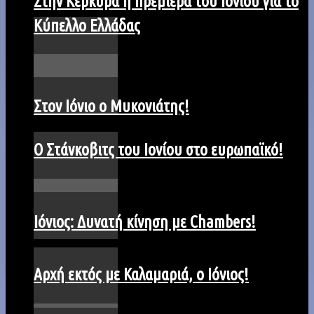
Στην Κέρκυρα η πρεμιέρα του Ιονίου για το
Κύπελλο Ελλάδας
Στον Ιόνιο ο Μυκονιάτης!
O Στάνκοβιτς του Ιονίου στο ευρωπαϊκό!
Ιόνιος: Δυνατή κίνηση με Chambers!
Αρχή εκτός με Καλαμαριά, ο Ιόνιος!