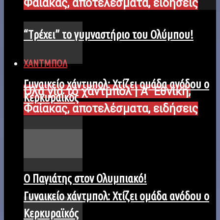
Φαίακας, αποτελέσματα, ειδήσεις
“Tρέχει” το γυμναστήριο του Ολύμπου!
ΧΑΝΤΜΠΟΛ
Γυναικείο χάντμπολ: Χτίζει ομάδα ανόδου ο
Όλα για το χάντμπολ | Α΄ Εθνική,
Κερκυραϊκός
Φαίακας, αποτελέσματα, ειδήσεις
Ο Παγιάτης στον Ολυμπιακό!
Γυναικείο χάντμπολ: Χτίζει ομάδα ανόδου ο
Κερκυραϊκός