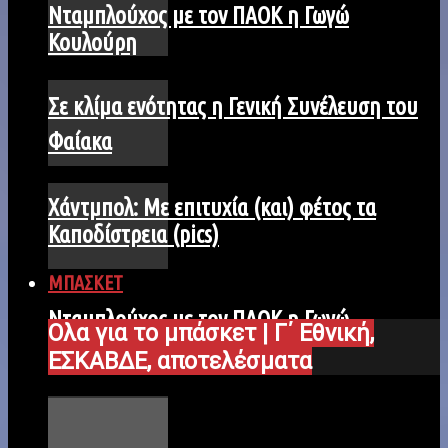
Νταμπλούχος με τον ΠΑΟΚ η Γωγώ
Κουλούρη
Σε κλίμα ενότητας η Γενική Συνέλευση του
Φαίακα
Χάντμπολ: Με επιτυχία (και) φέτος τα
Καποδίστρεια (pics)
ΜΠΑΣΚΕΤ
Νταμπλούχος με τον ΠΑΟΚ η Γωγώ
Ολα για το μπάσκετ | Γ΄ Εθνική,
Κουλούρη
ΕΣΚΑΒΔΕ, αποτελέσματα