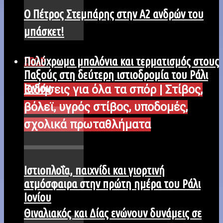
Ο Πέτρος Στεμπάρης στην Α2 ανδρών του
μπάσκετ!
Πολύχρωμα μπαλόνια και τερματισμός στους
ΣΠΟΡ
Παξούς στη δεύτερη ιστιοδρομία του Ράλι
Ιονίου
Ειδήσεις για όλα τα σπόρ | Στίβος,
βόλεϊ, υγρός στίβος, υποδομές,
σχολικά πρωταθλήματα
Iστιοπλοΐα, παιχνίδι και γιορτινή
ατμόσφαιρα στην πρώτη ημέρα του Ράλι
Ιονίου
Θιναλιακός και Δίας ενώνουν δυνάμεις σε