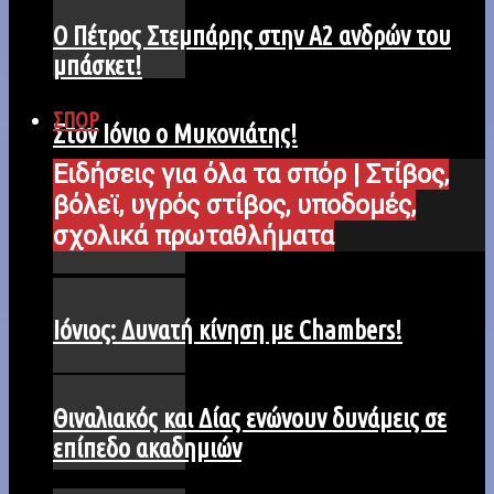
Ο Πέτρος Στεμπάρης στην Α2 ανδρών του
μπάσκετ!
ΣΠΟΡ
Στον Ιόνιο ο Μυκονιάτης!
Ειδήσεις για όλα τα σπόρ | Στίβος,
βόλεϊ, υγρός στίβος, υποδομές,
σχολικά πρωταθλήματα
Ιόνιος: Δυνατή κίνηση με Chambers!
Θιναλιακός και Δίας ενώνουν δυνάμεις σε
επίπεδο ακαδημιών