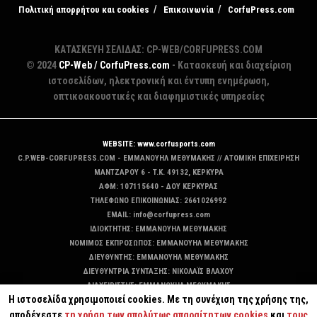
Πολιτική απορρήτου και cookies
Επικοινωνία
CorfuPress.com
ΚΑΤΑΣΚΕΥΗ ΣΕΛΙΔΑΣ: CP-WEB/CORFUPRESS.COM
© 2024
CP-Web / CorfuPress.com
- Κατασκευή και διαχείριση
ιστοσελίδων, ηλεκτρονική και έντυπη ενημέρωση,
οπτικοακουστικές και διαφημιστικές υπηρεσίες
WEBSITE: www.corfusports.com
C.P.WEB-CORFUPRESS.COM - ΕΜΜΑΝΟΥΗΛ ΜΕΘΥΜΑΚΗΣ // ΑΤΟΜΙΚΗ ΕΠΙΧΕΙΡΗΣΗ
MANTZAΡΟΥ 6 - T.K. 49132, ΚΕΡΚΥΡΑ
ΑΦΜ: 107115640 - ΔΟΥ ΚΕΡΚΥΡΑΣ
ΤΗΛΕΦΩΝΟ ΕΠΙΚΟΙΝΩΝΙΑΣ: 2661026992
EMAIL: info@corfupress.com
ΙΔΙΟΚΤΗΤΗΣ: EMMANOYΗΛ ΜΕΘΥΜΑΚΗΣ
ΝΟΜΙΜΟΣ ΕΚΠΡΟΣΩΠΟΣ: EMMANOYΗΛ ΜΕΘΥΜΑΚΗΣ
ΔΙΕΥΘΥΝΤΗΣ: EMMANOYΗΛ ΜΕΘΥΜΑΚΗΣ
ΔΙΕΥΘΥΝΤΡΙΑ ΣΥΝΤΑΞΗΣ: ΝΙΚΟΛΑΪΣ ΒΛΑΧΟΥ
ΔΙΑΧΕΙΡΙΣΤΗΣ: EMMANOYΗΛ ΜΕΘΥΜΑΚΗΣ
Η ιστοσελίδα χρησιμοποιεί cookies. Με τη συνέχιση της χρήσης της,
ΔΙΚΑΙΟΥΧΟΣ DOMAIN: ΕΜΜΑΝΟΥΗΛ ΜΕΘΥΜΑΚΗΣ
αποδέχεστε
τη χρήση των απολύτως απαραίτητων cookies
και
τους