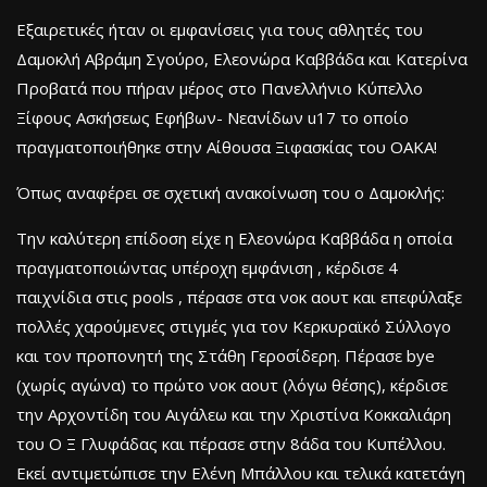
Εξαιρετικές ήταν οι εμφανίσεις για τους αθλητές του
Δαμοκλή Αβράμη Σγούρο, Ελεονώρα Καββάδα και Κατερίνα
Προβατά που πήραν μέρος στο Πανελλήνιο Κύπελλο
Ξίφους Ασκήσεως Εφήβων- Νεανίδων u17 το οποίο
πραγματοποιήθηκε στην Αίθουσα Ξιφασκίας του ΟΑΚΑ!
Όπως αναφέρει σε σχετική ανακοίνωση του ο Δαμοκλής:
Την καλύτερη επίδοση είχε η Ελεονώρα Καββάδα η οποία
πραγματοποιώντας υπέροχη εμφάνιση , κέρδισε 4
παιχνίδια στις pools , πέρασε στα νοκ αουτ και επεφύλαξε
πολλές χαρούμενες στιγμές για τον Κερκυραϊκό Σύλλογο
και τον προπονητή της Στάθη Γεροσίδερη. Πέρασε bye
(χωρίς αγώνα) το πρώτο νοκ αουτ (λόγω θέσης), κέρδισε
την Αρχοντίδη του Αιγάλεω και την Χριστίνα Κοκκαλιάρη
του Ο Ξ Γλυφάδας και πέρασε στην 8άδα του Κυπέλλου.
Εκεί αντιμετώπισε την Ελένη Μπάλλου και τελικά κατετάγη