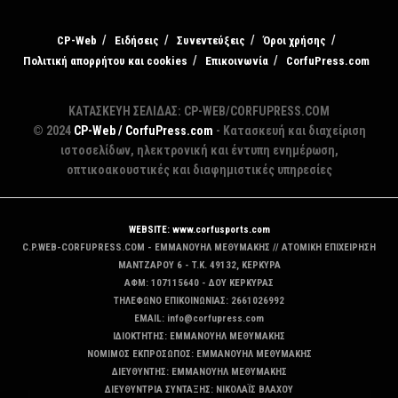
CP-Web
Ειδήσεις
Συνεντεύξεις
Όροι χρήσης
Πολιτική απορρήτου και cookies
Επικοινωνία
CorfuPress.com
ΚΑΤΑΣΚΕΥΗ ΣΕΛΙΔΑΣ: CP-WEB/CORFUPRESS.COM
© 2024
CP-Web / CorfuPress.com
- Κατασκευή και διαχείριση
ιστοσελίδων, ηλεκτρονική και έντυπη ενημέρωση,
οπτικοακουστικές και διαφημιστικές υπηρεσίες
WEBSITE: www.corfusports.com
C.P.WEB-CORFUPRESS.COM - ΕΜΜΑΝΟΥΗΛ ΜΕΘΥΜΑΚΗΣ // ΑΤΟΜΙΚΗ ΕΠΙΧΕΙΡΗΣΗ
MANTZAΡΟΥ 6 - T.K. 49132, ΚΕΡΚΥΡΑ
ΑΦΜ: 107115640 - ΔΟΥ ΚΕΡΚΥΡΑΣ
ΤΗΛΕΦΩΝΟ ΕΠΙΚΟΙΝΩΝΙΑΣ: 2661026992
EMAIL: info@corfupress.com
ΙΔΙΟΚΤΗΤΗΣ: EMMANOYΗΛ ΜΕΘΥΜΑΚΗΣ
ΝΟΜΙΜΟΣ ΕΚΠΡΟΣΩΠΟΣ: EMMANOYΗΛ ΜΕΘΥΜΑΚΗΣ
ΔΙΕΥΘΥΝΤΗΣ: EMMANOYΗΛ ΜΕΘΥΜΑΚΗΣ
ΔΙΕΥΘΥΝΤΡΙΑ ΣΥΝΤΑΞΗΣ: ΝΙΚΟΛΑΪΣ ΒΛΑΧΟΥ