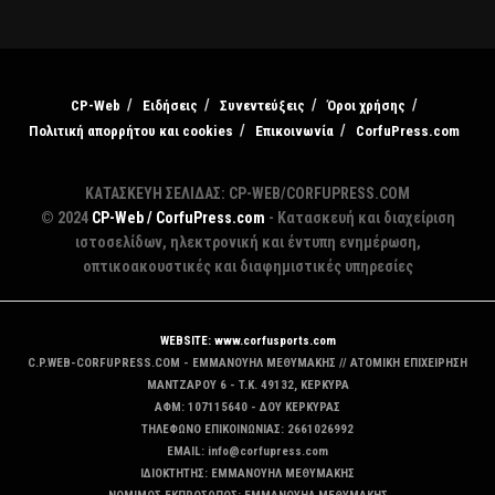
CP-Web
Ειδήσεις
Συνεντεύξεις
Όροι χρήσης
Πολιτική απορρήτου και cookies
Επικοινωνία
CorfuPress.com
ΚΑΤΑΣΚΕΥΗ ΣΕΛΙΔΑΣ: CP-WEB/CORFUPRESS.COM
© 2024
CP-Web / CorfuPress.com
- Κατασκευή και διαχείριση
ιστοσελίδων, ηλεκτρονική και έντυπη ενημέρωση,
οπτικοακουστικές και διαφημιστικές υπηρεσίες
WEBSITE: www.corfusports.com
C.P.WEB-CORFUPRESS.COM - ΕΜΜΑΝΟΥΗΛ ΜΕΘΥΜΑΚΗΣ // ΑΤΟΜΙΚΗ ΕΠΙΧΕΙΡΗΣΗ
MANTZAΡΟΥ 6 - T.K. 49132, ΚΕΡΚΥΡΑ
ΑΦΜ: 107115640 - ΔΟΥ ΚΕΡΚΥΡΑΣ
ΤΗΛΕΦΩΝΟ ΕΠΙΚΟΙΝΩΝΙΑΣ: 2661026992
EMAIL: info@corfupress.com
ΙΔΙΟΚΤΗΤΗΣ: EMMANOYΗΛ ΜΕΘΥΜΑΚΗΣ