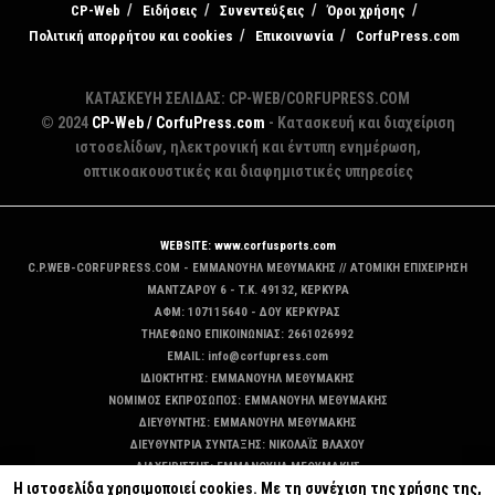
CP-Web
Ειδήσεις
Συνεντεύξεις
Όροι χρήσης
Πολιτική απορρήτου και cookies
Επικοινωνία
CorfuPress.com
ΚΑΤΑΣΚΕΥΗ ΣΕΛΙΔΑΣ: CP-WEB/CORFUPRESS.COM
© 2024
CP-Web / CorfuPress.com
- Κατασκευή και διαχείριση
ιστοσελίδων, ηλεκτρονική και έντυπη ενημέρωση,
οπτικοακουστικές και διαφημιστικές υπηρεσίες
WEBSITE: www.corfusports.com
C.P.WEB-CORFUPRESS.COM - ΕΜΜΑΝΟΥΗΛ ΜΕΘΥΜΑΚΗΣ // ΑΤΟΜΙΚΗ ΕΠΙΧΕΙΡΗΣΗ
MANTZAΡΟΥ 6 - T.K. 49132, ΚΕΡΚΥΡΑ
ΑΦΜ: 107115640 - ΔΟΥ ΚΕΡΚΥΡΑΣ
ΤΗΛΕΦΩΝΟ ΕΠΙΚΟΙΝΩΝΙΑΣ: 2661026992
EMAIL: info@corfupress.com
ΙΔΙΟΚΤΗΤΗΣ: EMMANOYΗΛ ΜΕΘΥΜΑΚΗΣ
ΝΟΜΙΜΟΣ ΕΚΠΡΟΣΩΠΟΣ: EMMANOYΗΛ ΜΕΘΥΜΑΚΗΣ
ΔΙΕΥΘΥΝΤΗΣ: EMMANOYΗΛ ΜΕΘΥΜΑΚΗΣ
ΔΙΕΥΘΥΝΤΡΙΑ ΣΥΝΤΑΞΗΣ: ΝΙΚΟΛΑΪΣ ΒΛΑΧΟΥ
ΔΙΑΧΕΙΡΙΣΤΗΣ: EMMANOYΗΛ ΜΕΘΥΜΑΚΗΣ
Η ιστοσελίδα χρησιμοποιεί cookies. Με τη συνέχιση της χρήσης της,
ΔΙΚΑΙΟΥΧΟΣ DOMAIN: ΕΜΜΑΝΟΥΗΛ ΜΕΘΥΜΑΚΗΣ