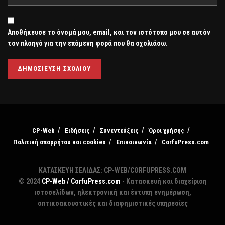
Αποθήκευσε το όνομά μου, email, και τον ιστότοπο μου σε αυτόν
τον πλοηγό για την επόμενη φορά που θα σχολιάσω.
CP-Web
Ειδήσεις
Συνεντεύξεις
Όροι χρήσης
Πολιτική απορρήτου και cookies
Επικοινωνία
CorfuPress.com
ΚΑΤΑΣΚΕΥΗ ΣΕΛΙΔΑΣ: CP-WEB/CORFUPRESS.COM
© 2024
CP-Web / CorfuPress.com
- Κατασκευή και διαχείριση
ιστοσελίδων, ηλεκτρονική και έντυπη ενημέρωση,
οπτικοακουστικές και διαφημιστικές υπηρεσίες