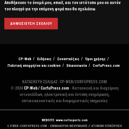
Αποθήκευσε το όνομά μου, email, και τον ιστότοπο μου σε αυτόν
τον πλοηγό για την επόμενη φορά που θα σχολιάσω.
CP-Web
Ειδήσεις
Συνεντεύξεις
Όροι χρήσης
Πολιτική απορρήτου και cookies
Επικοινωνία
CorfuPress.com
ΚΑΤΑΣΚΕΥΗ ΣΕΛΙΔΑΣ: CP-WEB/CORFUPRESS.COM
© 2024
CP-Web / CorfuPress.com
- Κατασκευή και διαχείριση
ιστοσελίδων, ηλεκτρονική και έντυπη ενημέρωση,
οπτικοακουστικές και διαφημιστικές υπηρεσίες
WEBSITE: www.corfusports.com
C.P.WEB-CORFUPRESS.COM - ΕΜΜΑΝΟΥΗΛ ΜΕΘΥΜΑΚΗΣ // ΑΤΟΜΙΚΗ ΕΠΙΧΕΙΡΗΣΗ