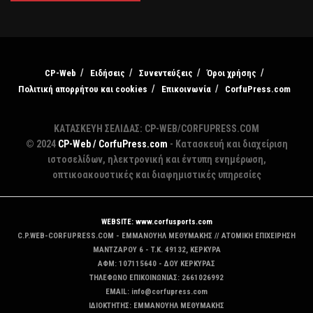
CP-Web
Ειδήσεις
Συνεντεύξεις
Όροι χρήσης
Πολιτική απορρήτου και cookies
Επικοινωνία
CorfuPress.com
ΚΑΤΑΣΚΕΥΗ ΣΕΛΙΔΑΣ: CP-WEB/CORFUPRESS.COM
© 2024
CP-Web / CorfuPress.com
- Κατασκευή και διαχείριση
ιστοσελίδων, ηλεκτρονική και έντυπη ενημέρωση,
οπτικοακουστικές και διαφημιστικές υπηρεσίες
WEBSITE: www.corfusports.com
C.P.WEB-CORFUPRESS.COM - ΕΜΜΑΝΟΥΗΛ ΜΕΘΥΜΑΚΗΣ // ΑΤΟΜΙΚΗ ΕΠΙΧΕΙΡΗΣΗ
MANTZAΡΟΥ 6 - T.K. 49132, ΚΕΡΚΥΡΑ
ΑΦΜ: 107115640 - ΔΟΥ ΚΕΡΚΥΡΑΣ
ΤΗΛΕΦΩΝΟ ΕΠΙΚΟΙΝΩΝΙΑΣ: 2661026992
EMAIL: info@corfupress.com
ΙΔΙΟΚΤΗΤΗΣ: EMMANOYΗΛ ΜΕΘΥΜΑΚΗΣ